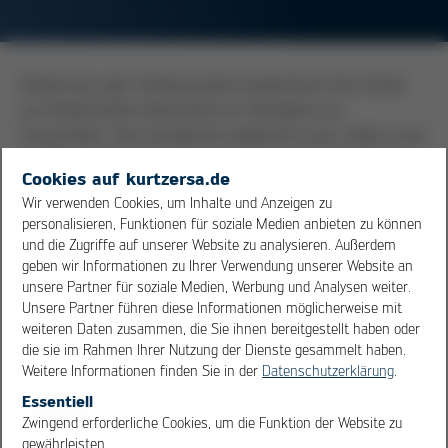
Fehlerrate oder Fehlerquotient bezeichnen den Anteil
von fehlerhaften Elementen im Verhältnis zur
Gesamtheit. Den Quotienten bekommt man, indem man
die fehlerhaften Elemente durch die nicht fehlerhaften
Cookies auf kurtzersa.de
dividiert. Dies ist ein Maß für die Qualität einer
Wir verwenden Cookies, um Inhalte und Anzeigen zu
Produktion. Die Fehlerrate in der Elektronikfertigung
personalisieren, Funktionen für soziale Medien anbieten zu können
wird in im ppm (parts per million) oder dpmo (defects
und die Zugriffe auf unserer Website zu analysieren. Außerdem
per million opportunities) angegeben. Ein übliches Maß
geben wir Informationen zu Ihrer Verwendung unserer Website an
bei der Unterhaltungselektronik sind 1000 ppm, in der
unsere Partner für soziale Medien, Werbung und Analysen weiter.
Unsere Partner führen diese Informationen möglicherweise mit
Automobilindustrie 20 ppm. Um derart niedrige
weiteren Daten zusammen, die Sie ihnen bereitgestellt haben oder
Fehlerraten zu ermöglichen, spielen Lötprozesse eine
die sie im Rahmen Ihrer Nutzung der Dienste gesammelt haben.
zentrale Rolle. Nur hervorragendes Equipment, das ein
Weitere Informationen finden Sie in der
Datenschutzerklärung
.
hohes Maß an Wiederholbarkeit bietet, kann diese
Essentiell
niedrigen Fehlerraten gewährleisten.
OK
Cancel
Zwingend erforderliche Cookies, um die Funktion der Website zu
gewährleisten.