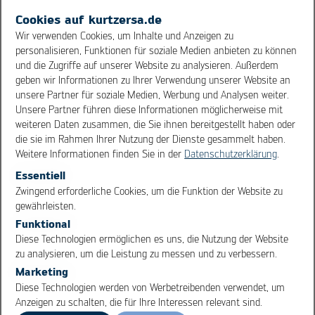
Cookies auf kurtzersa.de
Wir verwenden Cookies, um Inhalte und Anzeigen zu
personalisieren, Funktionen für soziale Medien anbieten zu können
und die Zugriffe auf unserer Website zu analysieren. Außerdem
Partikelschaumverarbeitung
geben wir Informationen zu Ihrer Verwendung unserer Website an
unsere Partner für soziale Medien, Werbung und Analysen weiter.
Komplettlösungen für Formteil- und Blockherstellung
Unsere Partner führen diese Informationen möglicherweise mit
weiteren Daten zusammen, die Sie ihnen bereitgestellt haben oder
die sie im Rahmen Ihrer Nutzung der Dienste gesammelt haben.
Weitere Informationen finden Sie in der
Datenschutzerklärung
.
Essentiell
OK
Cancel
Zwingend erforderliche Cookies, um die Funktion der Website zu
gewährleisten.
Funktional
Diese Technologien ermöglichen es uns, die Nutzung der Website
zu analysieren, um die Leistung zu messen und zu verbessern.
Marketing
Diese Technologien werden von Werbetreibenden verwendet, um
Anzeigen zu schalten, die für Ihre Interessen relevant sind.