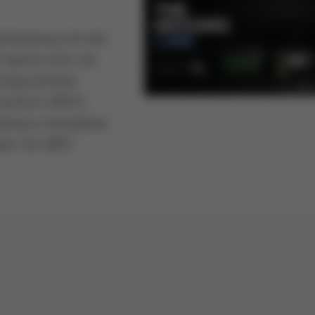
erbindung mit der
bieten eine nie
nfigurierbare
 System (MES)
ndung in komplexe,
über ein MES