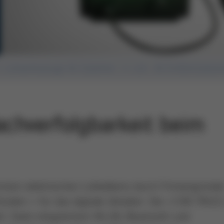
Lötwerkzeuge & Zubehör
Löt- & Entlötstatio
achverfolgbarkeit beim
sten elektrischen Lötkolbens durch Firmengründe
nden – für das digitale Zeitalter. Die i-CON TRACE
eit. Dank integriertem WLAN, Bluetooth und