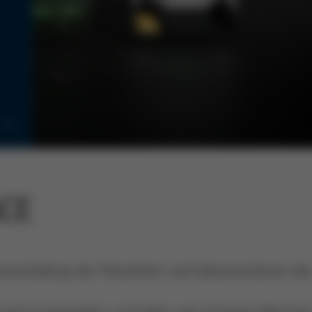
1/5
ACE
oreinstellung der Parameter und dokumentieren de
ät durch besonders schnellen und sicheren Wechsel