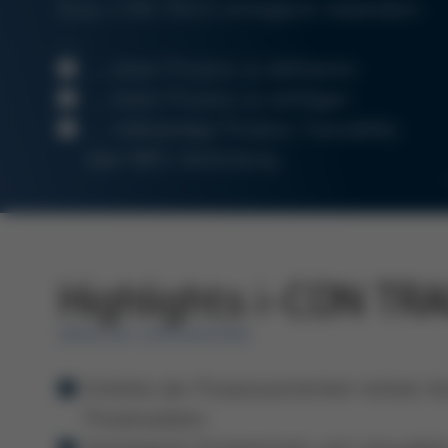
Ersa i-CON TRACE ermöglicht Anwendern
…
… einen Prozess zu definieren
… einen Prozess zu verfolgen
… vollständige Prozess-Traceability
über MES-Verbindung
Highlights i-CON TR
ERSA IOT-LÖTSTASTION
Erhöhte der Prozesssicherheit mittels V
Prozessdaten
Gesteigerte Produktivität und Lötqualit