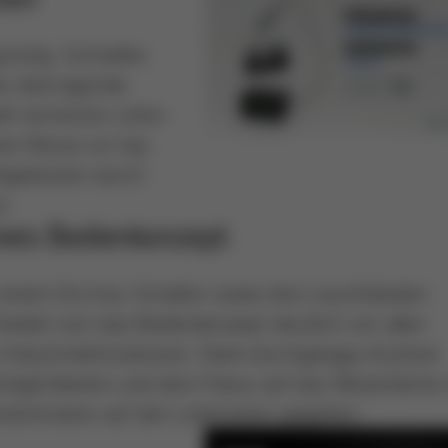
ünstig. Schnelles
ie überragende
ell-vernetzte Löten
rer Bonus on top:
olgekosten durch
n.
tives Bedienkonzept
 einem Ein/Aus-Schalter sowie drei Leuchtdioden
heidet sich das Bedienkonzept deutlich von allen
Industrielötstationen. Dank durchgängig intuitiver
lmöglichkeiten und dem Fokus auf das Wesentliche 
onzentration auf den Lötprozess gegeben.