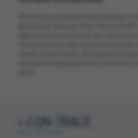
WLAN und erweiterbare Netzwerkkarte in V
kostenlosen Software ERSA TRACE COCKPIT 
dagewesene Konnektivität. Die individuell ko
Anbindung an ein Manufacturing Execution
erlaubt darüber hinaus die lückenlose Einbi
vernetzte Fertigungsprozesse, die bereits 
laufen.
i-CON TRACE
ERSA LÖTSTATION