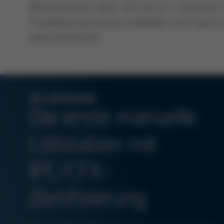
Netzwerkkarte lässt sich die IoT-Lötstation
Produktionsprozesse einbinden und macht 
dokumentierbar.
IOT-LÖTSTATION
Die erste manuelle
Lötstation mit
IPC/CFX-
Zertifizierung