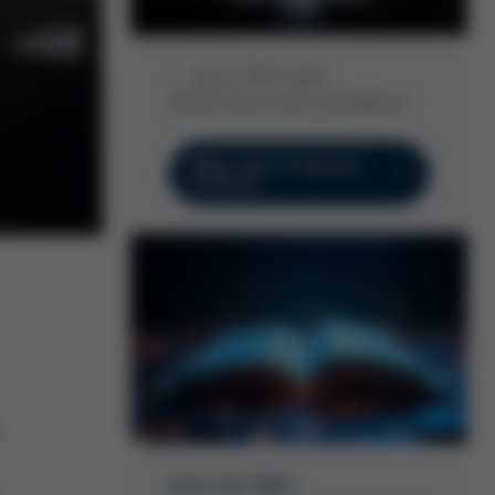
Produktionsprozesse einbinden.
… bis zu 30% mehr
Performance beim Handlöten!
Mehr über P-Spitzen
erfahren
r
Ersa Löt-Wiki