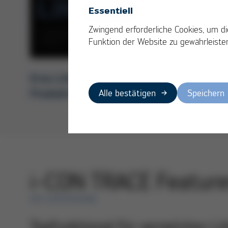
Essentiell
Zwingend erforderliche Cookies, um di
Funktion der Website zu gewährleiste
Ersa Lötstation – i-CON TRACE –
Produktvideo
Alle bestätigen
Speichern
i-CON TRACE Featur
IOT-LÖTSTATION
Topfunktional für vernetztes Lö