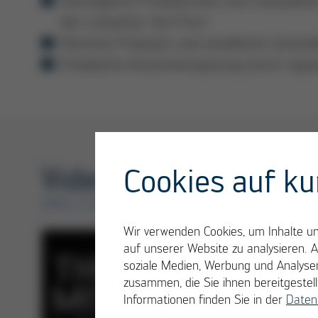
der Lötspitze Tip‘n‘Turn
Höchste Präzision und exzellente Zuverlä
Erhebliche Kosteneinsparung durch sepa
Videos
Cookies auf ku
ERSA I-CON TRACE
Wir verwenden Cookies, um Inhalte und
auf unserer Website zu analysieren. 
soziale Medien, Werbung und Analysen
zusammen, die Sie ihnen bereitgeste
Informationen finden Sie in der
Daten