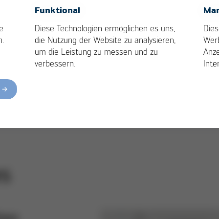
OK
Cancel
Funktional
Mar
e
Diese Technologien ermöglichen es uns,
Dies
n.
die Nutzung der Website zu analysieren,
Wer
um die Leistung zu messen und zu
Anze
verbessern.
Inte
Ersa Lötstation – i-CON TRACE – Die e
echte Lötstationen App!
es
ten