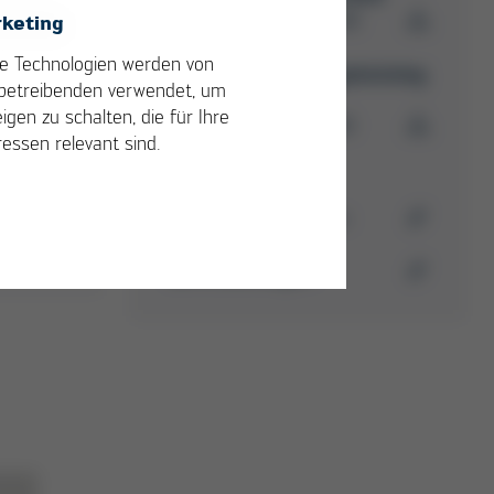
PDF
11 MB
keting
/
Ersa
e Technologien werden von
Schulungskatalog
betreibenden verwendet, um
2026
igen zu schalten, die für Ihre
PDF
5 MB
/
ressen relevant sind.
rste
Media-Center
Hier finden Sie weitere
Downloads
Zertifizierungen