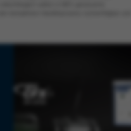
 vollumfänglich selbst in MES-gesteuerte
den kompletten Handlötprozess rückverfolgbar un