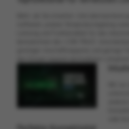
Mehr, als Sie erwarten. Und überraschend g
Aufheizen, präzise Temperaturregelung sow
Leistung und Funktionalität für das industri
kennzeichnen die i-CON TRACE. Unschätzba
günstiger Anschaffungspreis und geringe F
den Einsatz separat wechselbarer Lötspitze
Intui
Mit nur
untersc
anderen 
Einstel
volle K
Perfekte Konnektivität