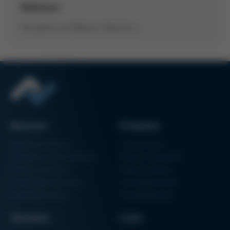
Webinare
Hier gehts zur Webinar-Übersicht…
Bereiche
Produkte
Elektronikfertigung
Lötmaschinen
Partikelschaumverarbeitung
Vakuum Lötsysteme
Factory Automation
Rework-Systeme
Additive Manufacturing
Formteilautomaten
Halbleiterfertigung
3D-Metalldrucker
Aktuelles
Links