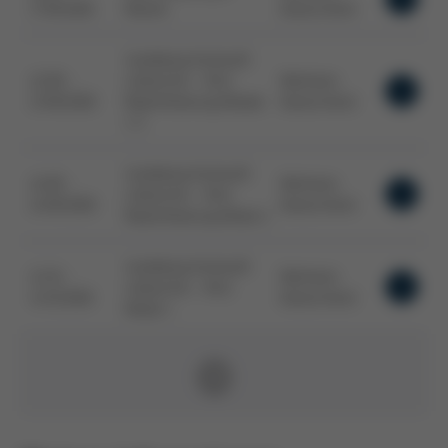
17.09.2026
Rework
Deutschland
Ausbildung Fachkraft
22.09. -
Löttechnik - AVLE
Wertheim,
23.09.2026
Rezertifizierung Module
Deutschland
1-3
Ausbildung Fachkraft
24.09. -
Wertheim,
Löttechnik - AVLE
24.09.2026
Deutschland
Rezertifizierung Modul 4
Ausbildung Fachkraft
12.10. -
Wertheim,
Löttechnik - AVLE
14.10.2026
Deutschland
Modul 1