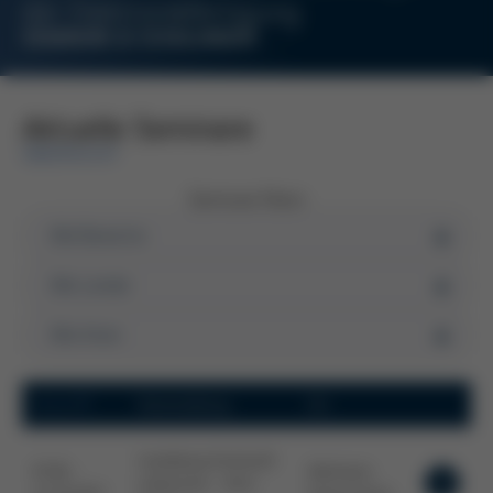
der Elektronikfertigung
SEMINARE & SCHULUNGEN
Aktuelle Seminare
ÜBERSICHT
Seminare filtern
Datum
Veranstaltung
Ort
Ausbildung Fachkraft
07.08. -
Wertheim,
Löttechnik - AVLE