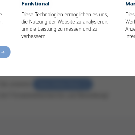
chtung eines Ersatzteilbudgets auf Ihrem
OK
Cancel
Funktional
Mar
enkonto:
e
Diese Technologien ermöglichen es uns,
Dies
nmalige Bestellung, diese wird Ihrem
n.
die Nutzung der Website zu analysieren,
Wer
ndenkonto gutgeschrieben
um die Leistung zu messen und zu
Anze
verbessern.
Inte
hneller, unbürokratischer Versand
ringer Mindestbestellwert
hr gut kombinierbar mit weiteren Leistungen aus
seren Servicevereinbarungen
Sie unseren
Kurtz Online Store
 24/7 Ersatzteilrecherche und Bestellung!