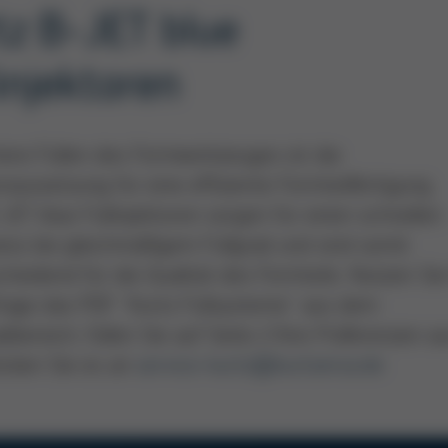
tz B-JET blue
injektoren
here Füllen des Formwerkzeuges ist die
aussetzung für eine effiziente Formteilfertigung.
JET blue Füllinjektoren sorgen für einen schnellen
zess bei gleichmäßigem Füllgrad und sind somit
heidend für die Qualität des Formteils. Nutzen Sie
frage das PDF "Kurtz Füllsysteme" aus dem
bereich, füllen Sie auf Seite 2 Ihre Präferenzen a
icken Sie es an
service-kurtz@kurtzersa.de