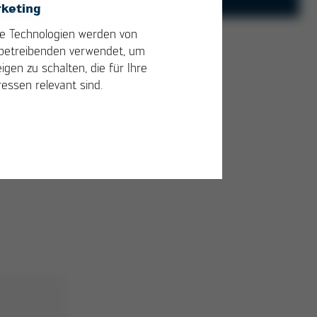
keting
Kurtz-RMA-
Kurtz Onlineshop
Formular-de.pdf
e Technologien werden von
Kurtz Ersa Magazin
betreibenden verwendet, um
PDF
222 KB
/
igen zu schalten, die für Ihre
ressen relevant sind.