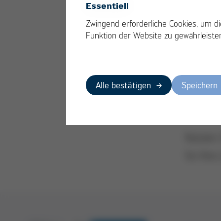
Einri
Essentiell
Kund
Zwingend erforderliche Cookies, um di
ei
Funktion der Website zu gewährleiste
Ku
sc
ge
Alle bestätigen
Speichern
se
un
Nutzen 
für Ihre