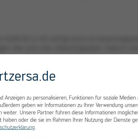
tz GmbH & Co. KG verfügt durch ein konzerneigene
ager über eine hohe Teileverfügbarkeit. Dadurch sin
er Lage, jederzeit eine schnelle Lieferung von gäng
 und Verbrauchsteilen sowie Zubehör zu sichern.
rtzersa.de
 Leistungen, zu denen wir Sie gern beraten:
iduell auf den Maschinenpark zugeschnittene
 Anzeigen zu personalisieren, Funktionen für soziale Medien 
koptimierte Ersatzteilpakete. Diese bringen enorme
Außerdem geben wir Informationen zu Ihrer Verwendung unsere
ewerbsvorteile, da sich so längere Ausfallzeiten
 weiter. Unsere Partner führen diese Informationen möglich
llt haben oder die sie im Rahmen Ihrer Nutzung der Dienste 
eiden lassen!
schutzerklärung
.