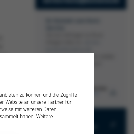
Ihr Kontakt zum Kurtz
Service
Service-Anfragen zu Kurtz
s
Anlagen bitte an:
service-
d
kurtz(at)kurtzersa.de
igen
Das Kurtz Service-Team meldet
sich umgehend bei Ihnen!
Downloads Kurtz Service
KURTZ GMBH & CO. KG
anbieten zu können und die Zugriffe
r Website an unsere Partner für
erweise mit weiteren Daten
Kurtz-RMA-
gesammelt haben. Weitere
Dokument-de.pdf
Kurtz Links
MOULDING MACHINES
PDF
250 KB
/