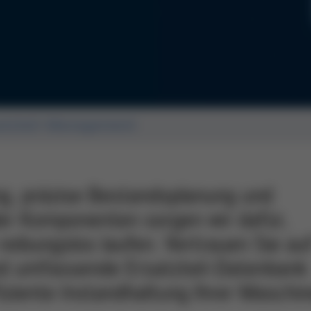
atzteil-Management
ng, präzise Bestandsplanung und
der Komponenten sorgen wir dafür,
reibungslos laufen. Vertrauen Sie au
und umfassende Ersatzteil-Datenbank
fiziente Instandhaltung Ihrer Maschi