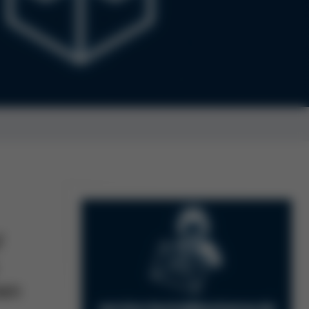
f
nen