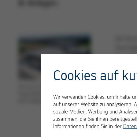
& Anlagen.
Die Kur
Zentrall
wir in d
Ersatz-
Cookies auf ku
Weitere
Zentral versorgt - mit Kurtz
Indiv
Originalteilen über das
Wir verwenden Cookies, um Inhalte und
Zentrallager von Kurtz Ersa
fabri
auf unserer Website zu analysieren. 
Wettb
soziale Medien, Werbung und Analysen
zusammen, die Sie ihnen bereitgeste
verm
Informationen finden Sie in der
Daten