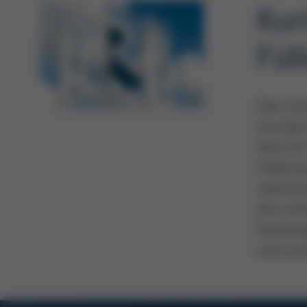
Kur
Füll
Das sic
Grundvor
Kurtz B-
Füllpro
mitentsc
Ihre An
Download
und sch