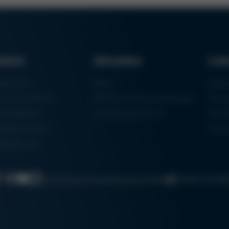
dukte
Aktuelles
Lin
aschinen
News
Einka
um Lötsysteme
Messen & Veranstaltungen
Finan
rk-Systeme
Schulungsübersicht
Zerti
eilautomaten
Ham
talldrucker
Cookie-Einste
Suche
Datenschutz
Impressum
AGB