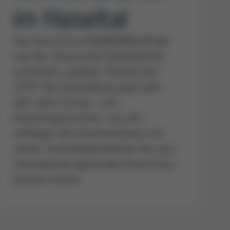
im Haseltal
Das Kurtz Ersa HAMMERMUSEUM
und der historische Eisenhammer
vermitteln „Gelebte Technik seit
1779“. Die Ausstellung zeigt über
240 Jahre Firmen- und
Industriegeschichte: von den
Anfängen des Eisenhammers mit
seinen Schmiedeprodukten bis zum
international agierenden Kurtz Ersa-
Konzern heute.