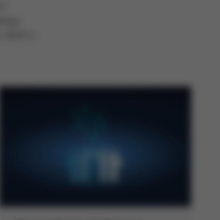
er
ltige
s 2029 in