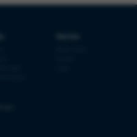
ks
Service
uf
Media-Center
zen
Kontakt
fizierungen
Login
mermuseum
llungen