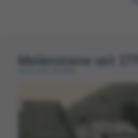
Mi
Meilensteine seit 1779
KURTZ ERSA-KONZERN