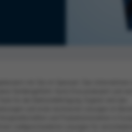
logiekonzern mit Sitz im Spessart. Das Unternehmen
tion familiengeführt. Kurtz Ersa produziert und ver
ls für die Elektronikfertigung. Ergänzt wird das
lösungen und erste technische Lösungen im Bere
htergesellschaften und Produktionsstätten in Euro
ehmen maßgeschneiderte Lösungen für verschiede