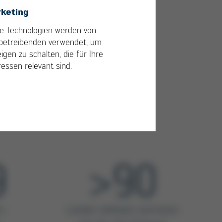
keting
e Technologien werden von
betreibenden verwendet, um
igen zu schalten, die für Ihre
ressen relevant sind.
9
>90
n.-
Länder weltweit vertreten