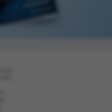
 wurde
treibt
ich
pa,
ne