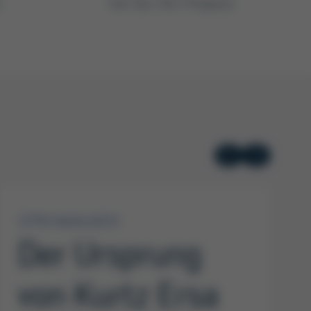
t
mit Vor-Ort-Präsenz
1779 HASLOCH
Der Ursprung
von Kurtz Ersa