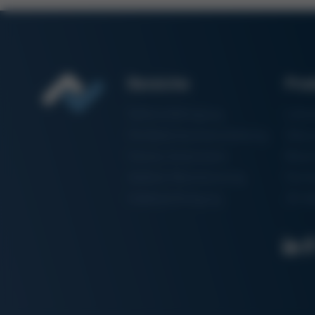
Bereiche
Pro
Elektronikfertigung
Lötm
Partikelschaumverarbeitung
Vaku
Factory Automation
Rewo
Additive Manufacturing
Formt
Halbleiterfertigung
3D-Me