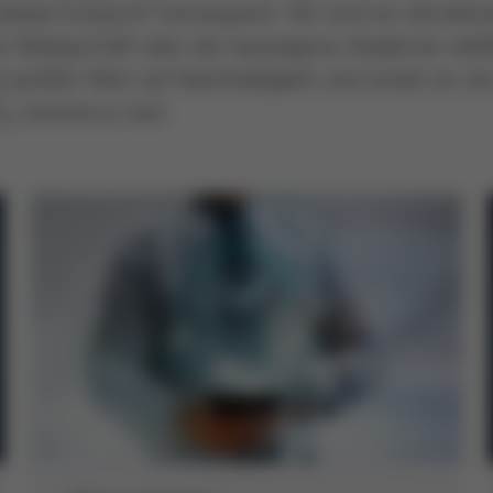
bal Footprint“ konsequent. Wir sind ein attraktiv
er Belegschaft über die hauseigene Akademie vielfä
t großen Wert auf Nachhaltigkeit und strebt an, bi
O
-neutral zu sein.
2