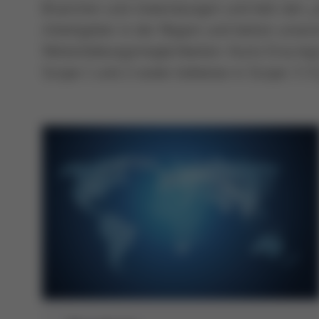
Branchen und Anwendungen und lebt den „Glo
Arbeitgeber in der Region und bieten unser
Weiterbildungsmöglichkeiten. Kurtz Ersa leg
Scope 1 und 2 sowie teilweise in Scope 3 C