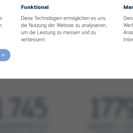
Compliance
OK
Cancel
Funktional
Mar
Kurtz Ersa verpflichtet sich zur Einhaltung
e
Diese Technologien ermöglichen es uns,
Dies
gesetzlicher Bestimmungen, Vorschriften
n.
die Nutzung der Website zu analysieren,
Wer
und ethischer Standards
um die Leistung zu messen und zu
Anze
verbessern.
Inte
 Kurtz Ersa-Konzern
1.745
177
tarbeiterinnen und
gegründet, 7.-Ge