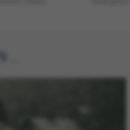
tarbeiter weltweit
familiengeführ
 ...