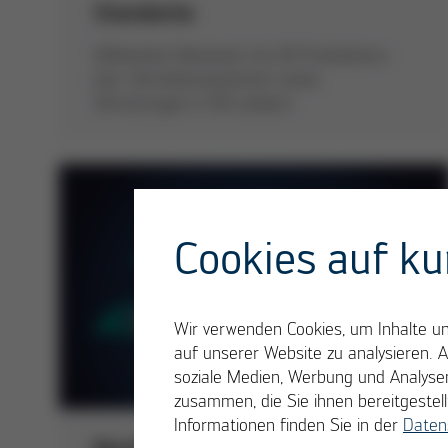
Standorte
Weltweites Netzwerk mit 20 Produktions-
bzw. Vertriebsstandorten sowie
Vertretungen in 90 Ländern
Cookies auf ku
Wir verwenden Cookies, um Inhalte und
auf unserer Website zu analysieren. 
soziale Medien, Werbung und Analysen
zusammen, die Sie ihnen bereitgeste
Informationen finden Sie in der
Daten