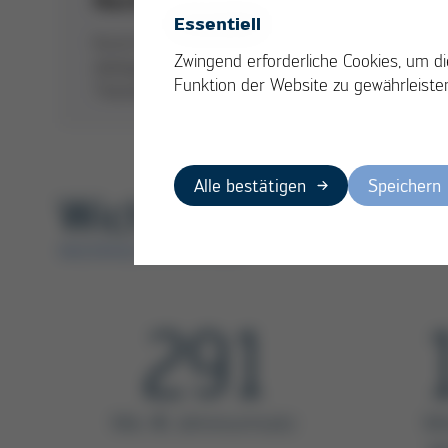
Nachhaltigkeit
Essentiell
Kurtz Ersa achtet die Umwelt und gibt
Zwingend erforderliche Cookies, um di
ökologischen, sozialen und ökonomischen
Funktion der Website zu gewährleiste
Themen Raum zur Entfaltung
Alle bestätigen
Speichern
Wichtige Kennzahlen
NACHHALTIG WACHSEN
291
Mio. € Jahresumsatz
Mi