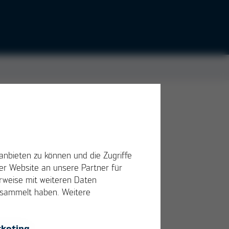
vom
bei
anbieten zu können und die Zugriffe
eine
r Website an unsere Partner für
erweise mit weiteren Daten
gesammelt haben. Weitere
keting