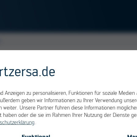
e
rtzersa.de
det, um mittels Wärmeleitung die Wärmeenergie 
 einzubringen und unter Zugabe von Lot eine
 Wärmebrücke zwischen Spitze und Lötstelle ist da
 Anzeigen zu personalisieren, Funktionen für soziale Medien 
und die Lötstelle berührt (Kontaktlöten). Benetzt 
Außerdem geben wir Informationen zu Ihrer Verwendung unsere
me übertragen werden. Zumeist handelt es sich um
 weiter. Unsere Partner führen diese Informationen möglich
llt haben oder die sie im Rahmen Ihrer Nutzung der Dienste 
chiedenen Geometrien.
schutzerklärung
.
OK
Cancel
Funktional
Mar