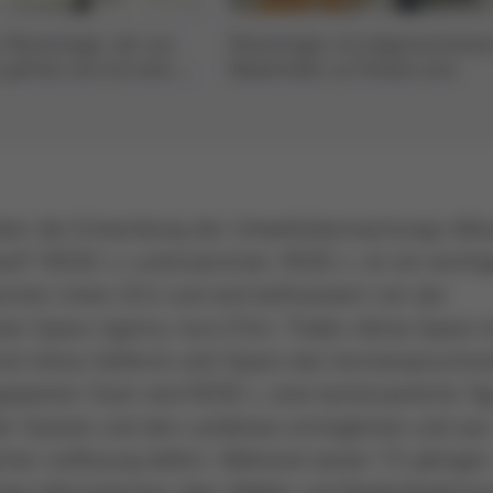
r Warenträger, der aus
Warenträger mit abgenommene
 gefräst und mit einer
Niederhalter an Position eins
estückt ist
ber die Entwicklung der Umweltüberwachungs-Mis
nd“ (ROSE-L) unterzeichnet. ROSE-L ist ein wichti
chen Union (EU) und wird kofinanziert von der
n Space Agency, kurz ESA). Thales Alenia Space i
nd Airbus Defence and Space das hochanspruchsvo
eplanten Start wird ROSE-L eine kontinuierliche Ta
er Ozeane und des Landeises ermöglichen und aus
her Auflösung liefern. Während seiner 7,5-jährigen
tige Informationen über Wälder und Bodenbedecku