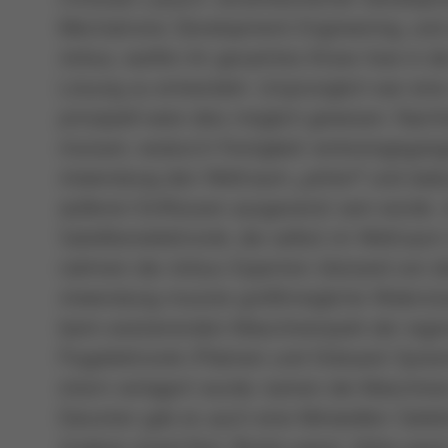
Mechatronic Development Engineering, und se
Airbus, warfen ihr gesamtes Know-how in d
Lösung zu entwickeln. Ursprünglich war e
prinzipiell wäre dies möglich gewesen. Nac
müssen, wodurch Festigkeit verlorengegange
Anwendung den Weltraum „sehen“ und dadu
äußeren Einflüssen ausgesetzt sein würde. 
Satellitenelektronik, die selbst im Weltrau
nahmen die Airbus-Experten Abstand von 
Anwendung musste größtmögliche Widerstan
beim existierenden Maschinenpark der eige
Flugelektronik (Platinen und Onboard-Syst
intern verlagert wurde, kamen die Maschine
Darunter gab es auch eine Miniwellen-Sele
Analyse stand fest: Breite passt, Höhe passt