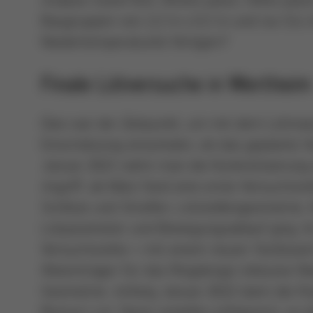
Baugruppen von 2,2 m x 0,3 m und nur 0,4 
Niedertemperaturlot fertigen?
Finale Lötversuche in Wertheim
Dies war der Zeitpunkt, um mit dem Lötmasc
Einschätzung einzuholen, ob das geplante V
Januar 2021 nahm man die Konkretisierung e
Angriff, ab März fand eine erste Versuchsr
Schlitze und Streifen, Lötstellengeometrie,
Lötparameter und Bewegungsablauf ging. Im
Versuchsreihe – mit einem neuen Testboard 
Warenträger für das Ringdesign inklusive Ni
Geometrie. Anfang Januar 2022 dann die fi
Bismut-Lot. Diese verliefen erfolgreich, so