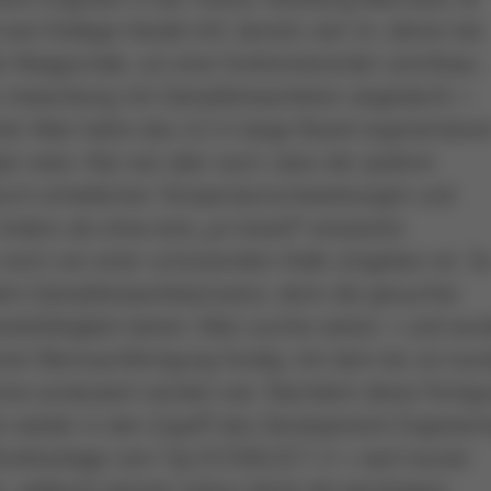
in Kollege Harald Arlt, bereits seit 14 Jahren bei
ie Waagschale, um eine funktionierende Leichtbau-
ine Anwendung mit Dampfphasenlöten angedacht –
hteil: Man hätte das 2,2 m lange Board segmentiere
n wäre. Klar war aber auch, dass die spätere
rch erheblichen Temperaturschwankungen und
Anders als etwa eine „on board“ verpackte
m noch von einer schützenden Hülle umgeben ist. S
dem Dampfphasenlötprozess, denn die gesuchte
dsfähigkeit bieten. Man suchte weiter – und wur
nen Reinraumfertigung fündig, mit dem bis vor ku
eme) produziert worden war. Nachdem diese Fertig
n wieder in den Zugriff des Development Engineeri
ktivlötanlage vom Typ ECOSELECT 2 – nach kurzer
, vielleicht könnte Airbus damit die benötigten