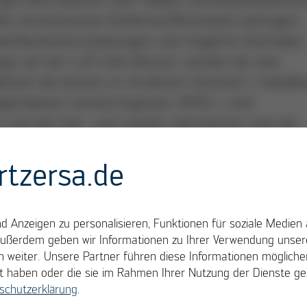
es terrestrischen Kohlenstoffkreislaufs beitragen.
Oberflächenverschiebungen und mögliche Georisiken
egt auf den 1,25-GHz-Bereich, werden die zwei
ssion die bereits im All aktiven Sentinel-1-Satellit
lichkeiten sinnvoll ergänzen. ROSE-L wird
en und das See- und Landeis überwachen, was der
dels zugutekommt. Ebenso gelingt die Messung v
stimmung (gute Unterstützung etwa für die
rtzersa.de
aturkatastrophen ist denkbar – bei komplett offen
 Anzeigen zu personalisieren, Funktionen für soziale Medien 
Außerdem geben wir Informationen zu Ihrer Verwendung unsere
t Radarantenne für ROSE-L
 weiter. Unsere Partner führen diese Informationen möglich
llt haben oder die sie im Rahmen Ihrer Nutzung der Dienste 
ich auch bei Airbus Defence and Space am Standor
schutzerklärung
.
zu drehen, wo die Produktion der Radarantenne