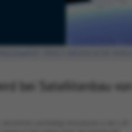
llig losgelöst - Rose-L-Mission im All. Airbus
rd bei Satellitenbau vo
t Jahrzehnten nachhaltige Innovationen in der Luft-
r gelang es dem Airbus-Team, die Grenzen des