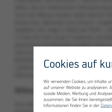
liefern, die zur verbesserten Überwachung d
Durch die Mission werden selbst kleinste 
besser bzw. überhaupt erst erkannt. Ausgel
Satelliten (Nr.2 folgt in 2030) der ROSE-L-Mi
(5 GHz) mit ihren neuen Funktionen und Mög
automatisch die Bodenfeuchtigkeit kartier
Erforschung und Eindämmung des Klimawan
Bodenfeuchte sowie Pflanzen- und Artenbe
Cookies auf ku
Landwirtschaft) und auch ein Einsatz bei N
Datenzugang für die Nutzer.
Wir verwenden Cookies, um Inhalte und
auf unserer Website zu analysieren. 
Airbus Defence and Space bau
soziale Medien, Werbung und Analysen
zusammen, die Sie ihnen bereitgeste
Kurz nach Vertragsunterschrift begannen s
Informationen finden Sie in der
Daten
Immenstaad Ende 2020 die Projekträdchen 