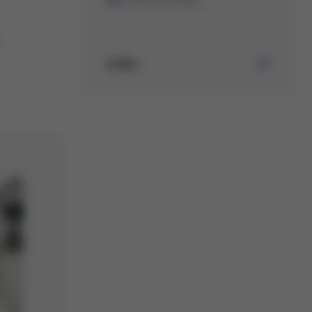
Links
Mehr erfahren über Ersa
Selektivlötanlagen