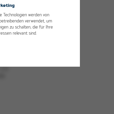
keting
st
e Technologien werden von
betreibenden verwendet, um
 mit
igen zu schalten, die für Ihre
t
ressen relevant sind.
u
 zu
 und
000