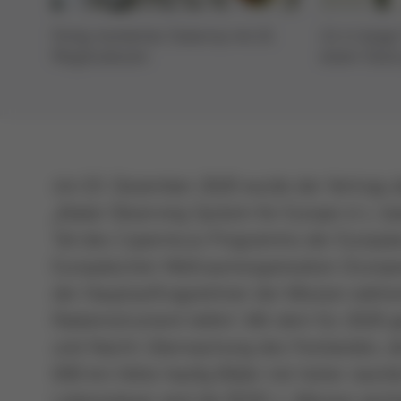
Fertig montiertes Subarray mit 24
2,4 m lange
Ringstrukturen
einem Stück
Baugruppe b
Am 03. Dezember 2020 wurde der Vertrag ü
„Radar Observing System for Europe in L-ba
Teil des Copernicus Programms der Europäis
Europäischen Weltraumorganisation (Europea
der Hauptauftragnehmer der Mission währe
Radarinstrument liefert. Mit dem für 2028 g
und-Nacht-Überwachung des Festlandes, d
690 km Höhe häufig Bilder mit hoher räumlic
Lebensdauer wird die ROSE-L-Mission wich