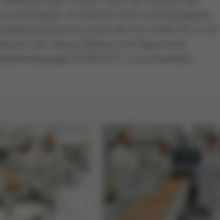
zu verschieben. Im Rahmen eines hochkomplexen
aumfahrtprogramms wurde die Ersa GmbH & Co. KG
ieuren von Airbus Defence and Space eine
elektivlötanlage ECOSELECT 2 zu entwickeln.