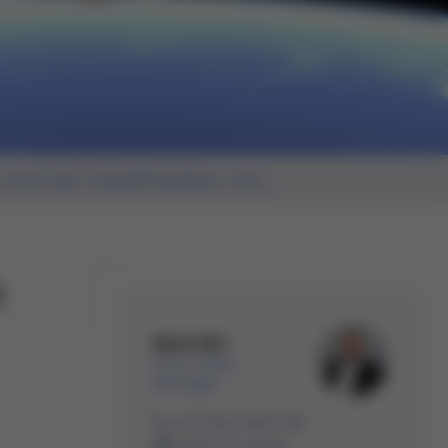
 wird bei Satellitenbau von...
n
Mark Birl
Area Sales
Manager
+49 9342 800-240
E-Mail schreiben