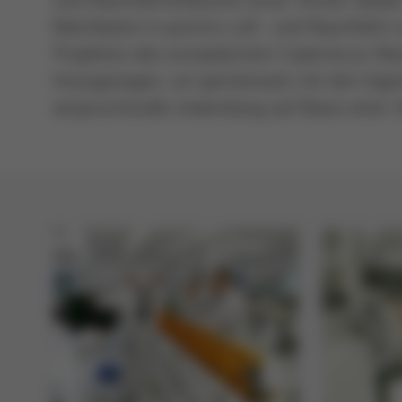
Machbaren in puncto Luft- und Raumfahrt 
Projektes des europäischen Copernicus-R
hinzugezogen, um gemeinsam mit den Ingen
anspruchsvolle Anwendung auf Basis einer S