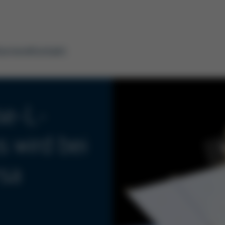
arriere
Kontakt
ose-L-
s wird bei
rsa