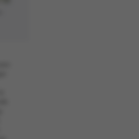
m
sion
ger
st
lle
g-
ng