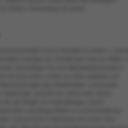
mm Dicke in Verbindung mit einem
hinenhersteller Ersa in Kontakt zu treten – und e
orhaben machbar sei. Schnell kam man ins Rollen, 
ines Testaufbaus für eine Machbarkeitsstudie in
eihe bei Ersa statt, in dem es unter anderem um
 Werkstückträger plus Niederhalter, Lotauswahl,
 September startete bei Airbus eine zweite
mit vier Ringen im Originaldesign, neuem
ederhalter und Ringschlitzen in unterschiedlicher
nalen Lötversuche in Wertheim mit einem Zinn-
 dass der Weg frei war für die Beauftragung von Ers