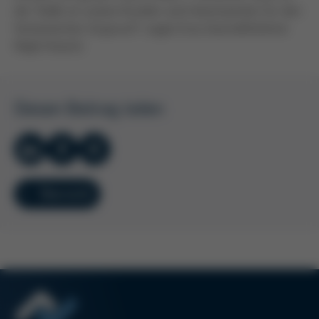
der Stelle an unsere Kunden und Interessenten für den
fantastischen Zuspruch“, sagte Ersa Geschäftsführer
Ralph Knecht.
Diesen Beitrag teilen
Übersicht