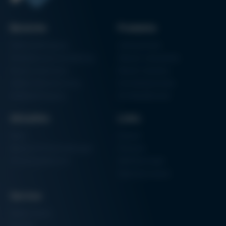
Bereiche
Produkte
Elektronikfertigung
Lötmaschinen
Partikelschaumverarbeitung
Vakuum Lötsysteme
Factory Automation
Rework-Systeme
Additive Manufacturing
Formteilautomaten
Halbleiterfertigung
3D-Metalldrucker
Aktuelles
Links
News
Einkauf
Messen & Veranstaltungen
Finanzen
Schulungsübersicht
Zertifizierungen
Hammermuseum
Service
Media-Center
Kontakt