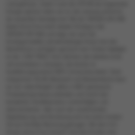
Lötergebnisse. Zudem nutzt die SCPU® die eingesetzte
Energie optimal, indem sie nur die Leistung aufnimmt,
die tatsächlich benötigt wird. Mit der VERSAFLOW ONE
bietet Kurtz Ersa einen idealen Einstieg in die
VERSAFLOW Welt und zeigt, wie auch bei
Einstiegsmodellen jahrzehntelanges Know-how des
Marktführers verfügbar gemacht wird. Drittes Highlight
ist die i-CON TRACE, ihres Zeichens die weltweit erste
voll vernetzbare Lötstation, die bereits im
Auslieferungszustand 100% Connectivity bietet. Dank
integriertem WLAN, Bluetooth und Netzwerkkarte lässt
sie sich vollumfänglich selbst in MES-gesteuerte
Produktionsprozesse einbinden und macht den
kompletten Handlötprozess rückverfolgbar und
dokumentierbar. Aber auch der zunehmenden
Digitalisierung und Vernetzung wird mit einem breiten
Service-Portfolio Rechnung getragen. Mit dem I4.0-
Ansatz „Kurtz Ersa Connect“ wird den Kunden eine