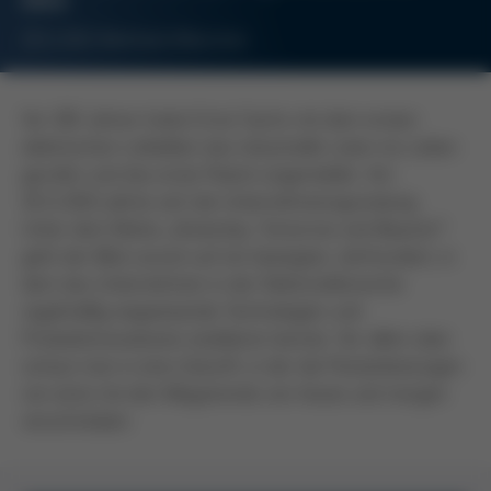
ERSA
18.11.2021
Wertheim/München
Vor 100 Jahren hatte Ernst Sachs mit dem ersten
elektrischen Lötkolben das industrielle Löten ins Leben
gerufen und das erste Patent angemeldet. Am
18.11.2021 jährte sich die Unternehmensgründung.
Unter dem Motto „Yesterday, Tomorrow and Beyond.“
geht der Blick zurück auf ein bewegtes Jahrhundert, in
dem das Unternehmen in der Elektronikbranche
regelmäßig wegweisende Technologien und
Produktinnovationen etablieren konnte. Vor allem aber
schaut man in eine Zukunft, in der die Pionierleistungen
von einst mit den Megatrends von heute und morgen
verschmelzen.