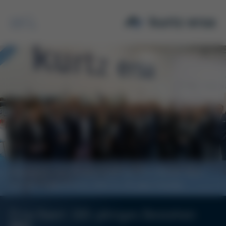
Suche
Angetreten zum Gruppenfoto: das Ersa Messe-Team
auf der Productronica 2021 im 2G-plus-Format
Ersa feiert 100-jähriges Bestehen