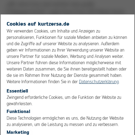
„100 Jahre Ersa sind wahrlich eine große
Erfolgsgeschichte“, sagte Kurtz Ersa-CEO Rainer Kurtz
auf den Feierlichkeiten zum Firmenjubiläum der Ersa
Cookies auf kurtzersa.de
GmbH & Co. KG auf der Productronica 2021. „Auf den
Wir verwenden Cookies, um Inhalte und Anzeigen zu
Tag genau vor 100 Jahren wurde am 18.11.1921 der
personalisieren, Funktionen für soziale Medien anbieten zu können
Grundstein für dieses heute sehr erfolgreiche
und die Zugriffe auf unserer Website zu analysieren. Außerdem
Unternehmen gelegt. Wir freuen uns sehr, diesen
geben wir Informationen zu Ihrer Verwendung unserer Website an
Ehrentag mit unseren Kunden, Geschäftspartnern und
unsere Partner für soziale Medien, Werbung und Analysen weiter.
Unsere Partner führen diese Informationen möglicherweise mit
unseren Ersianern im Sinne des ,One Family‘-Gedankens
weiteren Daten zusammen, die Sie ihnen bereitgestellt haben oder
feiern zu dürfen. Mit Stolz blicken wir auf die letzten 100
die sie im Rahmen Ihrer Nutzung der Dienste gesammelt haben.
Jahre und das Erreichte zurück – freuen uns aber auch
Weitere Informationen finden Sie in der
Datenschutzerklärung
.
sehr auf die nächsten 100!“
Essentiell
OK
Cancel
Zwingend erforderliche Cookies, um die Funktion der Website zu
gewährleisten.
Die Geburtstagsparty wurde nach 2G-plus-Regeln in der
Funktional
Münchner Wappenhalle gefeiert. Rund 350 Gäste
Diese Technologien ermöglichen es uns, die Nutzung der Website
konnten mit der Ersa anstoßen – natürlich unter
zu analysieren, um die Leistung zu messen und zu verbessern.
strengster Einhaltung aller gesetzlich vorgeschriebener
Marketing