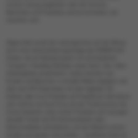
smarte Lösung angeboten, über die Services,
Maschinen und Produktion zentral vernetzbar und
steuerbar sind.
Abgerundet wurde die Leistungsschau auf der Messe
durch eine Automatisierungsanlage plus ROBOPLACE
Station, die ein Modularsystem mit verschiedenen
Transport-/Handling-Modulen sowie Hand- bzw. Inline-
Arbeitsplätzen präsentierte. Zudem konnten sich
Kunden und Besucher in virtuelle Welten begeben und
über eine VR-Präsentation mit dem digitalen 3D-
Erlebnis aller Ersa Produkte auf Knopfdruck informieren.
„Der Auftritt von Kurtz Ersa auf der Productronica hat
erneut bewiesen, dass unsere Produkte und Lösungen
aktuelle Trends wie 5G-Kommunikation oder
Elektromobilität voll bedienen und den Bedarf unserer
Kunden auf ganzer Linie erfüllen – herzlichen Dank an