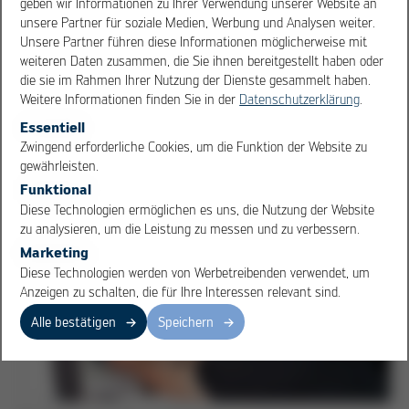
geben wir Informationen zu Ihrer Verwendung unserer Website an
unsere Partner für soziale Medien, Werbung und Analysen weiter.
Unsere Partner führen diese Informationen möglicherweise mit
weiteren Daten zusammen, die Sie ihnen bereitgestellt haben oder
die sie im Rahmen Ihrer Nutzung der Dienste gesammelt haben.
Weitere Informationen finden Sie in der
Datenschutzerklärung
.
Essentiell
OK
Cancel
Ersatzteil für Kunden-Anlage
Zwingend erforderliche Cookies, um die Funktion der Website zu
gewährleisten.
Funktional
Diese Technologien ermöglichen es uns, die Nutzung der Website
zu analysieren, um die Leistung zu messen und zu verbessern.
Marketing
Diese Technologien werden von Werbetreibenden verwendet, um
Anzeigen zu schalten, die für Ihre Interessen relevant sind.
Alle bestätigen
Speichern