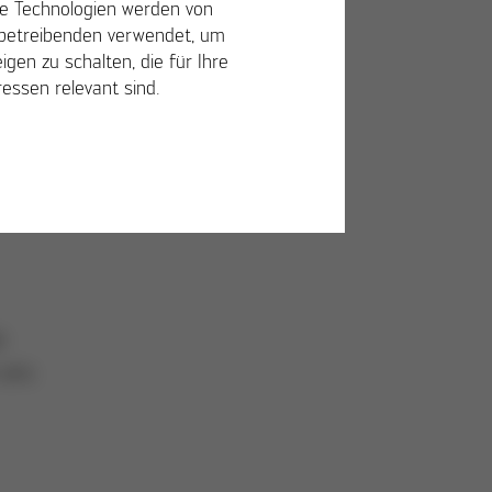
e Technologien werden von
betreibenden verwendet, um
igen zu schalten, die für Ihre
 die
ressen relevant sind.
.
e
 ans