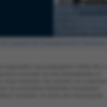
Die neu entwickelte Dü
einer besonders komple
zu 18%. Das Bild zeigt
Düsen und Ablaufruts
r mit angepasster Düsengeometrie reduzieren
l aufgestellten Automobilzulieferer FORVIA HELLA
etrie entwickelt, die beim Multiwellenlöten in
er neuen Geometrie: Das Auftreten von Lotspritzer
iesen neu entwickelten Multiwellen-Einsatzdüsen
fläche verwendet, mit denen eine Steuerung des