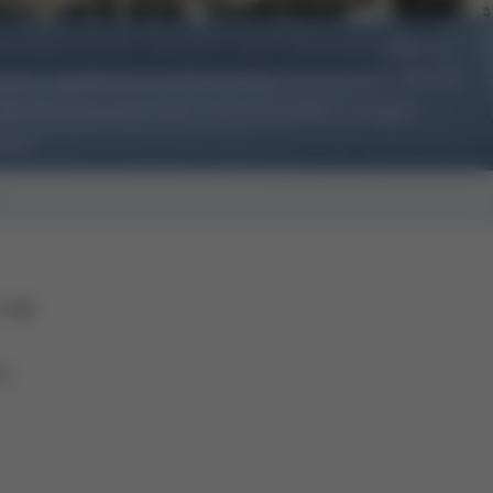
sengeometrie reduziert beim Multiwellenlöten
xen Applikation auftretende Lotspritzer um bis
 die Düsenplatte mit unterschiedlich großen
chen
 hat
n