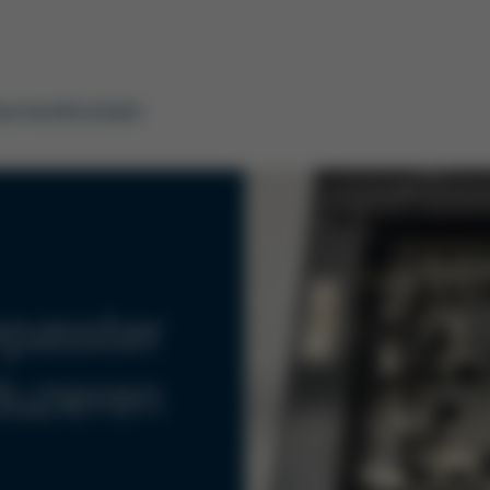
arriere
Kontakt
epasster
uzieren