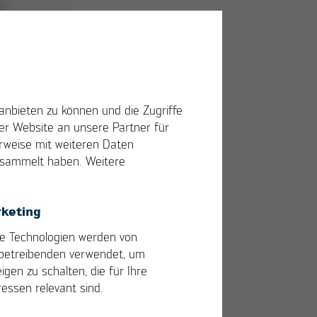
e
ät
anbieten zu können und die Zugriffe
r Website an unsere Partner für
erweise mit weiteren Daten
gesammelt haben. Weitere
keting
n
e Technologien werden von
betreibenden verwendet, um
E,
igen zu schalten, die für Ihre
ressen relevant sind.