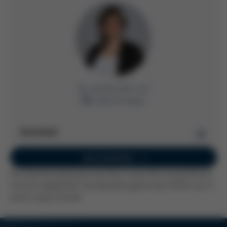
+49 9342 807-432
E-Mail schreiben
Download
Stellenangebot
Jetzt bewerben
Jetzt herunterladen
Der Bewerbungsprozess wird über unsere Recruitingsoftware
PDF
264 KB
/
Umantis abgewickelt. Das Bewerbungsformular öffnet sich in
einem neuen Fenster.