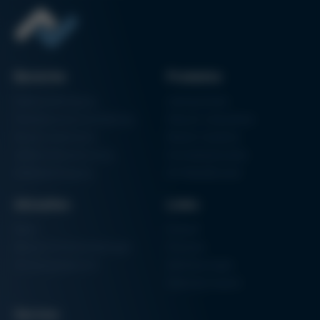
Bereiche
Produkte
Elektronikfertigung
Lötmaschinen
Partikelschaumverarbeitung
Vakuum Lötsysteme
Factory Automation
Rework-Systeme
Additive Manufacturing
Formteilautomaten
Halbleiterfertigung
3D-Metalldrucker
Aktuelles
Links
News
Einkauf
Messen & Veranstaltungen
Finanzen
Schulungsübersicht
Zertifizierungen
Hammermuseum
Service