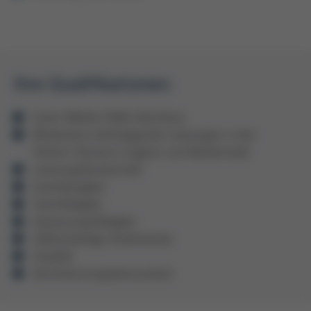
Ihre Qualifikationen:
Guter Mittlere Reife Abschluss
Mindestens befriedigende Leistungen in den
Fächern Deutsch, Englisch und Mathematik
Leistungsbereitschaft
Zuverlässigkeit
Teamfähigkeit
Anpassungsfähigkeit
Selbstständige Arbeitsweise
Sorgfalt
Verantwortungsbewusstsein