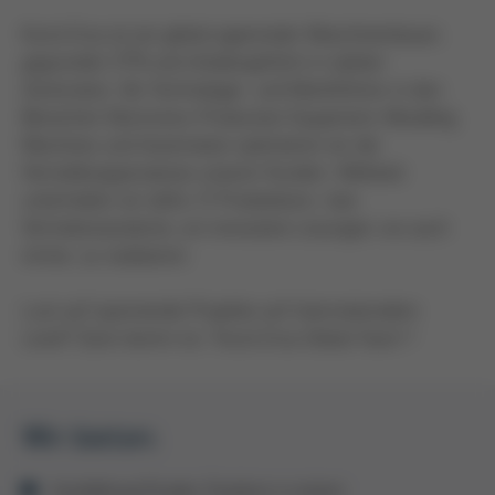
Kurtz Ersa ist ein global agierender Maschinenbauer,
gegründet 1779 und inhabergeführt in siebter
Generation. Als Technologie- und Marktführer in den
Bereichen Electronics Production Equipment, Moulding
Machines und Automation optimieren wir die
Herstellungsprozesse unserer Kunden. Weltweit
unterhalten wir dafür 17 Produktions- bzw.
Vertriebsstandorte, um innovative Lösungen, wo auch
immer, zu realisieren.
Lust auf spannende Projekte auf internationalem
Level? Dann komm ins "Kurtz Ersa Global Team"!
Wir bieten:
Ausbildung/Duales Studium in einem