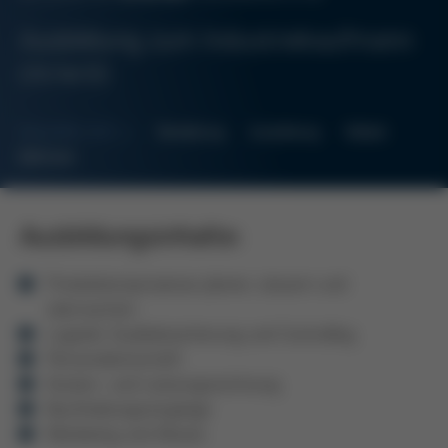
Ausbildung zum Industriekaufmann
(m/w/d)
Kennziffer: IK27_1
Verwaltung
Ausbildung
Vollzeit
Befristet
Ausbildungsinhalte:
Produktionsprozesse planen, steuern und
überwachen
Logistik, Qualitätssicherung und Controlling
Personalwirtschaft
Kosten- und Leistungsrechnung
Buchhaltungsvorgänge
Marketing und Absatz