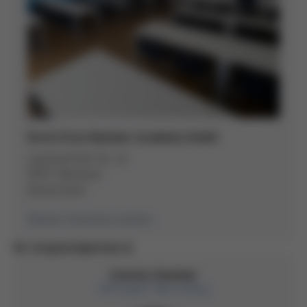
Kurtz Ersa Hammer Academy GmbH
Leonhard-Karl-Str. 24
97877 Wertheim
Deutschland
Weitere Standorte ansehen
Ihr Ansprechpartner:in
Corinna Sommer
HR Expert Recruiting