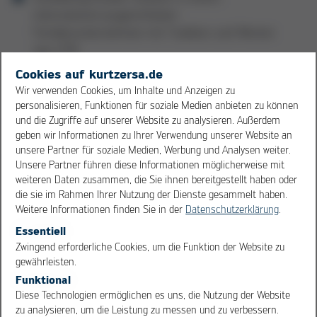
international ausgerichteten
Familienunternehmen mit Tradition und Werten
seit 1779
Abwechslungsreiche und verantwortungsvolle
Cookies auf kurtzersa.de
Tätigkeiten in engagierten Teams mit
Wir verwenden Cookies, um Inhalte und Anzeigen zu
spannenden Projekten
personalisieren, Funktionen für soziale Medien anbieten zu können
Hervorragende Betreuung durch qualifiziertes
und die Zugriffe auf unserer Website zu analysieren. Außerdem
geben wir Informationen zu Ihrer Verwendung unserer Website an
Ausbildungs- und Fachpersonal
unsere Partner für soziale Medien, Werbung und Analysen weiter.
Angenehme Arbeitsatmosphäre und ein offenes
Unsere Partner führen diese Informationen möglicherweise mit
Betriebsklima
weiteren Daten zusammen, die Sie ihnen bereitgestellt haben oder
Professionelle Onboardingtage zu Beginn deiner
die sie im Rahmen Ihrer Nutzung der Dienste gesammelt haben.
Ausbildung/deines dualen Studiums
Weitere Informationen finden Sie in der
Datenschutzerklärung
.
Umfangreiche Weiterbildungsmöglichkeiten in
Essentiell
OK
Cancel
unserer konzerneigenen Akademie (Hammer
Zwingend erforderliche Cookies, um die Funktion der Website zu
Academy)
gewährleisten.
Attraktive Ausbildung-/Studiums-Vergütung
Funktional
Diese Technologien ermöglichen es uns, die Nutzung der Website
nach Tarif
zu analysieren, um die Leistung zu messen und zu verbessern.
Angebote im Rahmen unseres Programms