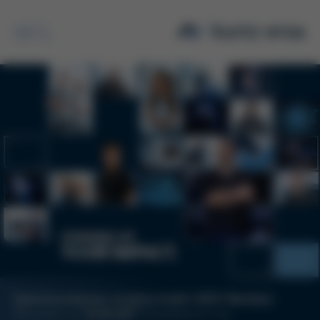
Suche
Kurtz Ersa Hammer Academy GmbH | 97877 Wertheim
Wir suchen zum
Auszubildende für die
01.09.2027