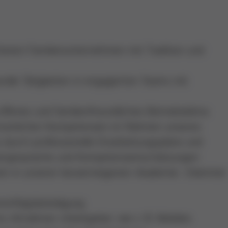
chteten Familienunternehmen mit Tradition und
lle Tätigkeiten in engagierten Teams mit
fenes und familienfreundliches Betriebsklima
ersönlichen Kompetenzen im Rahmen unseres
durch professionelle Einarbeitungspläne und
eitergespräche und Kompetenzeinschätzungen
ten in unserer konzerneigenen Akademie (Hammer
rerfolgsbeteiligung
ttraktiver Arbeitgeber, wie z. B. Mobiles