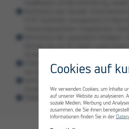
Qualifikation mit Berufserfahrung, ideal
Kenntnisse über aktuelle Sicherheitstec
IT/OT-Sicherheit, vorzugsweise im Maschi
Steuerungssysteme, eingebetteter Syst
Kenntnisse über gesetzliche Vorgaben, i
Normen wie z.B. IEC 62443, sowie Erfahr
Schwachstellenanalysen
Erfahrung in der Tool-gestützten Verwa
Cookies auf ku
von Vorteil
Kommunikativer Teamplayer mit eigenstän
strukturierter Arbeitsweise
Wir verwenden Cookies, um Inhalte und
auf unserer Website zu analysieren. 
Fließende Englischkenntnisse sowie gut
soziale Medien, Werbung und Analysen
zusammen, die Sie ihnen bereitgeste
Informationen finden Sie in der
Daten