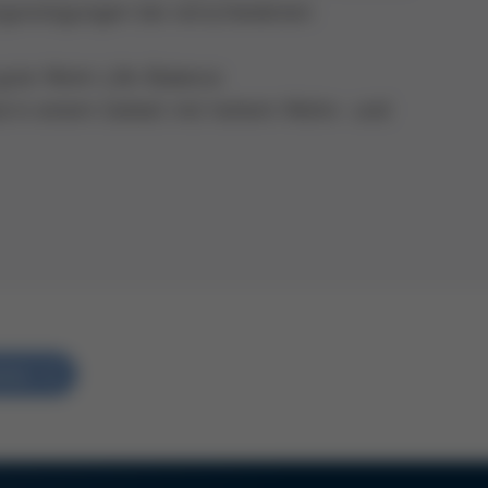
rgünstigungen bei verschiedenen
e gute Work-Life-Balance
al in einem Gebiet mit hohem Wohn- und
ehen