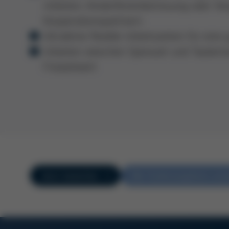
Arbeiten, Kinderferienbetreuung oder Ve
Kooperationspartnern
Attraktive flexible Arbeitszeiten für ein
Arbeiten zwischen Spessart und Taubert
Freizeitwert
Jetzt bewerben
Alle Stellenangebote ans