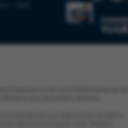
lung
Vollzeit
twicklungsteams in den Geschäftsbereichen bei de
Resilience Acts und anderer relevanter
reentwicklungsteams zu Cybersecurity-Konzepten
lichen Weiterentwicklung der Cyber-Resilienz