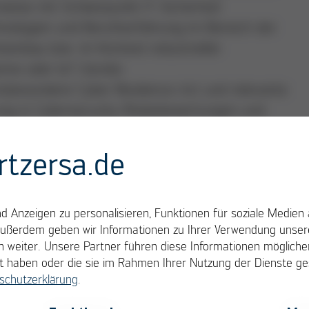
erweise mit Schwerpunkt IT-Sicherheit
hnologien und Berufserfahrung im Bereich der
nenbau bzw. im Kontext industrieller
eme oder IoT-Geräte
nsbesondere Cyber Resilience Act und relevante
ung in Cybersecurity-Risikobewertungen und
ltung von SBOMs und Schwachstellen-Monitoring is
rtzersa.de
diger, ergebnisorientierter und
 Anzeigen zu personalisieren, Funktionen für soziale Medien 
Außerdem geben wir Informationen zu Ihrer Verwendung unsere
e Deutschkenntnisse
 weiter. Unsere Partner führen diese Informationen möglich
llt haben oder die sie im Rahmen Ihrer Nutzung der Dienste 
schutzerklärung
.
OK
Cancel