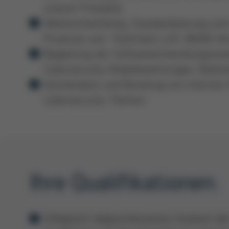
unserer Produkte
Weiterentwicklung, Standardisierung und
Prozesse und -Toolchains (z.B. SBOM-V
Begleitung der Softwareentwicklungste
Cybersecurity-Risikobewertungen, Bedr
Koordination und Beratung von internen 
Cybersecurity-Themen
Ihre Qualifikationen:
Erfolgreich abgeschlossenes Studium der 