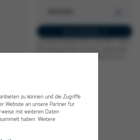
Download
Stellenangebot
Jetzt bewerben
Jetzt herunterladen
Der Bewerbungsprozess wird über unsere
Recruitingsoftware Umantis abgewickelt.
PDF
265 KB
/
Das Bewerbungsformular öffnet sich in
einem neuen Fenster.
t
anbieten zu können und die Zugriffe
r Website an unsere Partner für
erweise mit weiteren Daten
gesammelt haben. Weitere