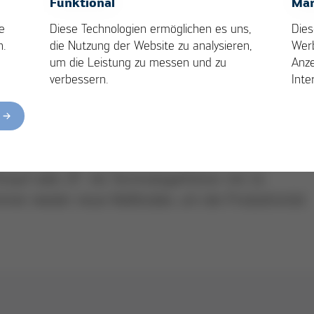
Funktional
Mar
ie produzierende Industrie in Familienbesitz 
e
Diese Technologien ermöglichen es uns,
Dies
n.
die Nutzung der Website zu analysieren,
Wer
en wir uns verpflichtet, unsere Strategie mit
um die Leistung zu messen und zu
Anze
ges, gesundes und nachhaltiges Wachstum
verbessern.
Inte
ics Production Equipment, Automation und Moulding
rkzeuge gefertigt. Unsere Kunden sind Global Pl
auf oder ZF. Als Technologieführer mit 14
immer wieder neue Maßstäbe, um die Produktivität