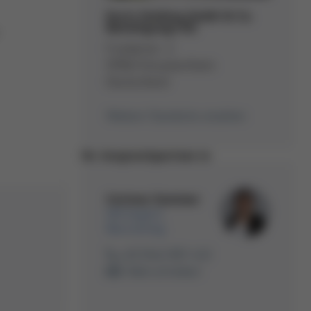
Kurtz Holding GmbH & Co.
Beteiligungs KG
-
Frankenstr. 2
97892 Kreuzwertheim
Deutschland
Weitere Standorte ansehen
Ihr Ansprechpartner:in
Corinna Sommer
HR Expert
Recruiting
+49 9342 807-432
E-Mail schreiben