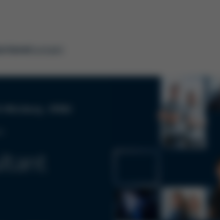
rriere
Kontakt
4 Würzburg , 97892
en
ltant