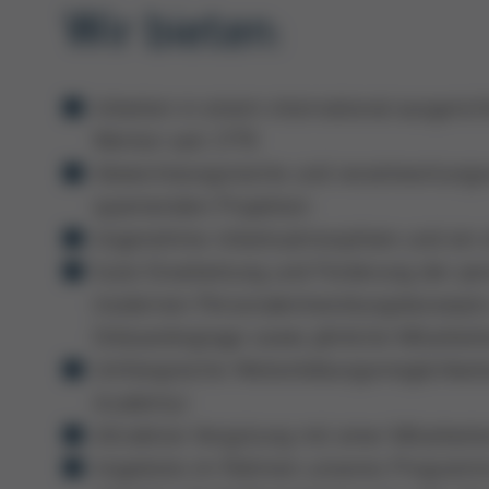
Wir bieten:
Arbeiten in einem international ausgeri
Werten seit 1779
Abwechslungsreiche und verantwortungsvo
spannenden Projekten
Angenehme Arbeitsatmosphäre und ein of
Gute Einarbeitung und Förderung der p
modernen Personalentwicklungskonzepts 
Onboardingtage sowie jährliche Mitarb
Umfangreiche Weiterbildungsmöglichkei
Academy)
Attraktive Vergütung mit einer Mitarbeite
Angebote im Rahmen unseres Programms A