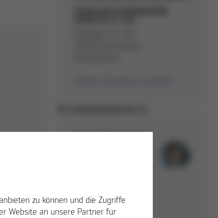
SCHILLER AUTOMATION
GmbH & Co. KG
Pfullinger Str. 58
72820 Sonnenbühl
Deutschland
Weitere Standorte ansehen
Ihr Ansprechpartner:in
Harald Petermann
(SCHILLER)
HR Business
Partner/Teamleiter
HR
+49 7128 386-326
anbieten zu können und die Zugriffe
E-Mail schreiben
r Website an unsere Partner für