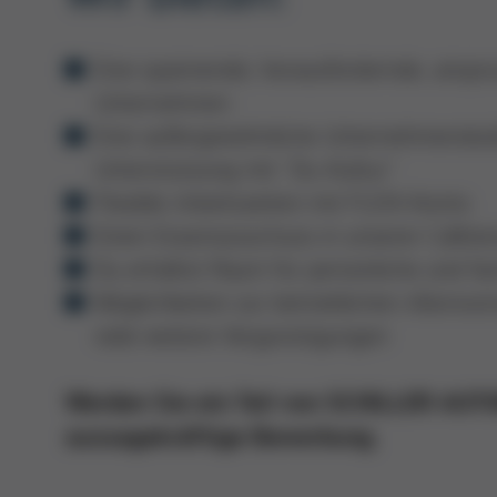
Eine spannende, herausfordernde, anspruc
Unternehmen
Eine außergewöhnliche Unternehmenskultu
Unterstützung mit "Du-Kultur"
Flexible Arbeitszeiten mit FLEXI-Konto
Einen Essenszuschuss in unserer Cafeter
Du erhältst Raum für persönliche und f
Möglichkeiten zur betrieblichen Altersvo
viele weitere Vergünstigungen
Werden Sie ein Teil von SCHILLER AUTO
aussagekräftige Bewerbung.