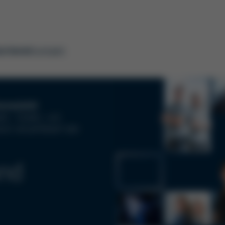
rriere
Kontakt
onnenbühl
jekt-, Studien- und
reich aktuell Bedarf oder
und