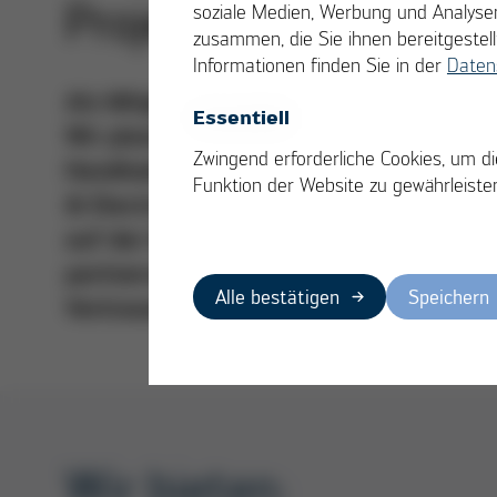
Projekt-, Studien- u
soziale Medien, Werbung und Analysen
zusammen, die Sie ihnen bereitgeste
Informationen finden Sie in der
Daten
Als Mitglied des Kurtz Ersa Konzerns s
Essentiell
Wir planen, konstruieren und bauen Au
Zwingend erforderliche Cookies, um di
Handhabung, Montage und Prüfung für
Funktion der Website zu gewährleiste
& Electronics, Medizintechnik und Tec
auf der hohen Kompetenz unserer Mita
partnerschaftlichen Unternehmenskult
Alle bestätigen
Speichern
Vertrauen geprägt ist.
Wir bieten: