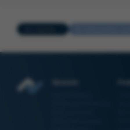
Jetzt bewerben
Alle Stellenangebote ans
Bereiche
Pro
Elektronikfertigung
Lötm
Partikelschaumverarbeitung
Vaku
Factory Automation
Rewo
Additive Manufacturing
Formt
Halbleiterfertigung
3D-Me