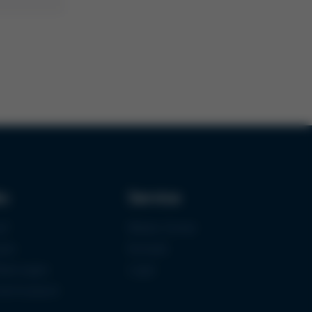
ks
Service
uf
Media-Center
zen
Kontakt
fizierungen
Login
mermuseum