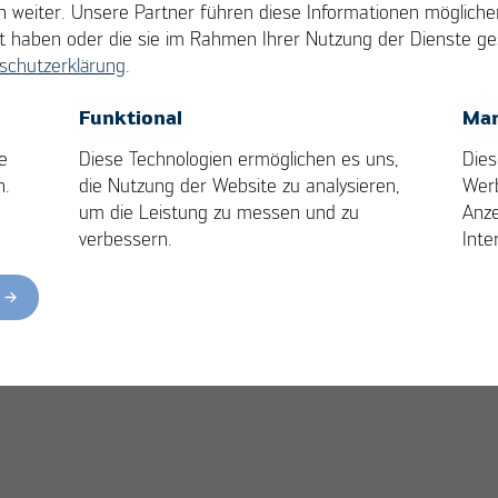
nd Abschlussarbeiten
 weiter. Unsere Partner führen diese Informationen möglich
llt haben oder die sie im Rahmen Ihrer Nutzung der Dienste 
schutzerklärung
.
ind wir ein Unternehmen mit 150 Mitarbeitend
OK
Cancel
Funktional
Mar
tomatisierungs- und Produktionssysteme für 
e
Diese Technologien ermöglichen es uns,
Dies
 namhafte Kunden in den Bereichen Automoti
n.
die Nutzung der Website zu analysieren,
Wer
hnische Gebäudeausrüstung. Unser Erfolg basi
um die Leistung zu messen und zu
Anze
rbeitenden und einer offenen und
verbessern.
Inte
ur, die von gegenseitigem Respekt und