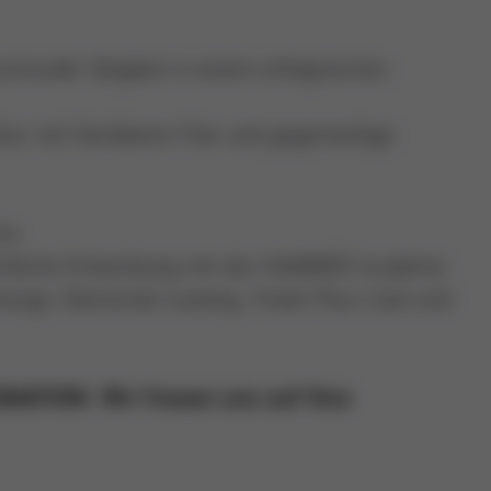
hsvolle Tätigkeit in einem erfolgreichen
r mit familiärem Flair und gegenseitige
ia
achliche Entwicklung mit der HAMMER Academy
rsorge, Dienstrad-Leasing, Ticket Plus-Card und
MATION. Wir freuen uns auf Ihre