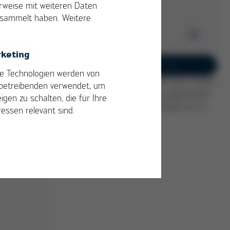
erweise mit weiteren Daten
gesammelt haben. Weitere
Download
en.
keting
die
Stellenangebot
Jetzt bewerben
e Technologien werden von
ve
Jetzt herunterladen
Der Bewerbungsprozess wird über unsere
betreibenden verwendet, um
ert
Recruitingsoftware Umantis abgewickelt.
igen zu schalten, die für Ihre
PDF
264 KB
/
Das Bewerbungsformular öffnet sich in
ressen relevant sind.
einem neuen Fenster.