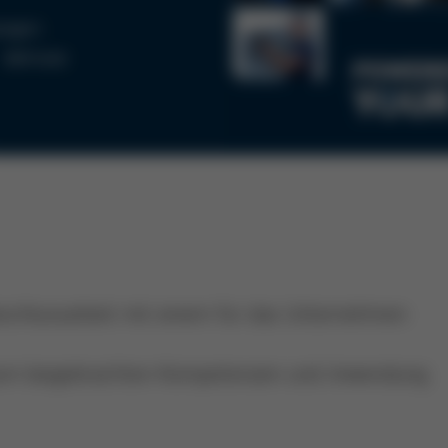
nager)
Befristet
bschlussarbeit mit einem für das Unternehmen
dium beigebrachten Kompetenzen und Anwendung