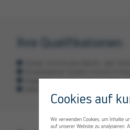
Ihre Qualifikationen:
Schüler (m/w/d) einer Berufs- oder Techn
Immatrikulierter Student (m/w/d) im fo
Engagierte und zielgerichtete Arbeitswei
Selbstständigkeit und Engagement
Cookies auf ku
Wir verwenden Cookies, um Inhalte und
auf unserer Website zu analysieren. 