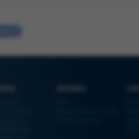
ehen
dukte
Aktuelles
Lin
aschinen
News
Einka
um Lötsysteme
Messen & Veranstaltungen
Finan
rk-Systeme
Schulungsübersicht
Zerti
eilautomaten
Ham
talldrucker