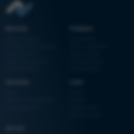
Bereiche
Produkte
Elektronikfertigung
Lötmaschinen
Partikelschaumverarbeitung
Vakuum Lötsysteme
Factory Automation
Rework-Systeme
Additive Manufacturing
Formteilautomaten
Halbleiterfertigung
3D-Metalldrucker
Aktuelles
Links
News
Einkauf
Messen & Veranstaltungen
Finanzen
Schulungsübersicht
Zertifizierungen
Hammermuseum
Service