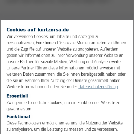
Level? Dann komm ins "Kurtz Ersa Global Team"!
Wir bieten:
Cookies auf kurtzersa.de
Wir verwenden Cookies, um Inhalte und Anzeigen zu
Arbeiten im Main Spessart in einem international
personalisieren, Funktionen für soziale Medien anbieten zu können
ausgerichteten Familienunternehmen mit
und die Zugriffe auf unserer Website zu analysieren. Außerdem
geben wir Informationen zu Ihrer Verwendung unserer Website an
Tradition und Werten
unsere Partner für soziale Medien, Werbung und Analysen weiter.
Spannende Projekte in engagierten Teams
Unsere Partner führen diese Informationen möglicherweise mit
Offenes, familienfreundliches Betriebsklima
weiteren Daten zusammen, die Sie ihnen bereitgestellt haben oder
Gute Einarbeitung und Förderung der
die sie im Rahmen Ihrer Nutzung der Dienste gesammelt haben.
persönlichen Kompetenzen durch unserer
Weitere Informationen finden Sie in der
Datenschutzerklärung
.
modernes
Essentiell
Personalentwicklungskonzept
OK
Cancel
Zwingend erforderliche Cookies, um die Funktion der Website zu
"Attraktiver Arbeitgeber"-Programm (flexibles
gewährleisten.
Arbeiten, Home Office, Weiterbildung,
Funktional
Diese Technologien ermöglichen es uns, die Nutzung der Website
Kinderferienbetreuung, Vergünstigungen bei
zu analysieren, um die Leistung zu messen und zu verbessern.
verschiedenen Kooperationspartnern etc.)