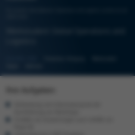
Für unseren Zentralbereich Operations and Logistics suchen wir ab
sofort einen
Werkstudent Global Operations and
Logistics
Kennziffer: 2688
Produktion, Fertigung
Werkstudent
Teilzeit
Befristet
Ihre Aufgaben:
Vorbereitung und Unterstützung bei der
Durchführung von Workshops
Erstellen von Auswertungen auch mithilfe von
Power BI
Unterstützung in SAP-Projekten