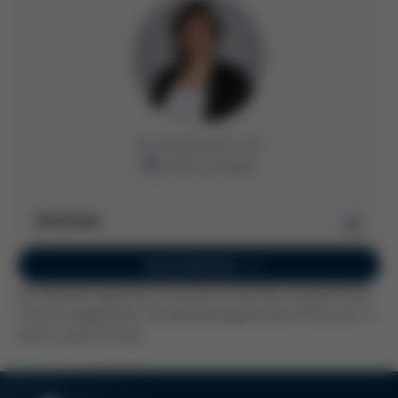
+49 9342 807-432
E-Mail schreiben
Download
Stellenangebot
Jetzt bewerben
Jetzt herunterladen
Der Bewerbungsprozess wird über unsere Recruitingsoftware
PDF
264 KB
/
Umantis abgewickelt. Das Bewerbungsformular öffnet sich in
einem neuen Fenster.