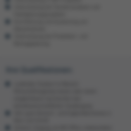
Unterstützung bei Standortanalysen und
Fabrikplanungsprojekten
Durchführung und Auswertung von
Zeitaufnahmen
Unterstützung bei Produktion- und
Montageplanung
Ihre Qualifikationen:
Laufendes Studium im Bereich
Wirtschaftsingenieurwesen oder einem
vergleichbaren technischen bzw.
betriebswirtschaftlichen Studiengang
Sehr gute Deutsch- und Englischkenntnisse in
Wort und Schrift
Sicherer Umgang mit MS Office, insbesondere