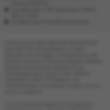
Excel und PowerPoint
Grundkenntnisse in SAP, idealerweise im Modul
MM, von Vorteil
Grundkenntnisse in PowerBI wünschenswert
Kurtz Ersa ist ein global agierender Maschinenbauer,
gegründet 1779 und inhabergeführt in siebter
Generation. Als Technologie- und Marktführer in den
Bereichen Electronics Production Equipment, Moulding
Machines und Automation optimieren wir die
Herstellungsprozesse unserer Kunden. Weltweit
unterhalten wir dafür 17 Produktions- bzw.
Vertriebsstandorte, um innovative Lösungen, wo auch
immer, zu realisieren.
Lust auf spannende Projekte auf internationalem