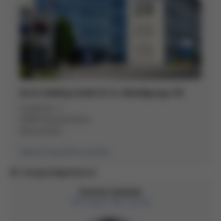
Kurtz Holding GmbH & Co. Beteiligungs KG
Frankenstr. 2
97892 Kreuzwertheim
Deutschland
Weitere Standorte ansehen
Ihr Ansprechpartner:in
Corinna Sommer
HR Expert Recruiting