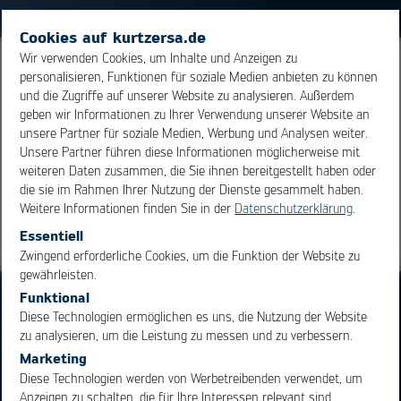
Cookies auf kurtzersa.de
Wir verwenden Cookies, um Inhalte und Anzeigen zu
Allgemeine Bezeichnung für
RoHS
-konforme
personalisieren, Funktionen für soziale Medien anbieten zu können
und die Zugriffe auf unserer Website zu analysieren. Außerdem
Lotwerkstoffe. Gem.
RoHS
ist in Loten das Element
Blei
geben wir Informationen zu Ihrer Verwendung unserer Website an
in einer maximalen Konzentration von < 0,1% zulässig.
unsere Partner für soziale Medien, Werbung und Analysen weiter.
Unsere Partner führen diese Informationen möglicherweise mit
weiteren Daten zusammen, die Sie ihnen bereitgestellt haben oder
Übersicht
die sie im Rahmen Ihrer Nutzung der Dienste gesammelt haben.
Weitere Informationen finden Sie in der
Datenschutzerklärung
.
Essentiell
OK
Cancel
Zwingend erforderliche Cookies, um die Funktion der Website zu
gewährleisten.
Funktional
Diese Technologien ermöglichen es uns, die Nutzung der Website
zu analysieren, um die Leistung zu messen und zu verbessern.
Marketing
Diese Technologien werden von Werbetreibenden verwendet, um
Bereiche
Produkte
Anzeigen zu schalten, die für Ihre Interessen relevant sind.