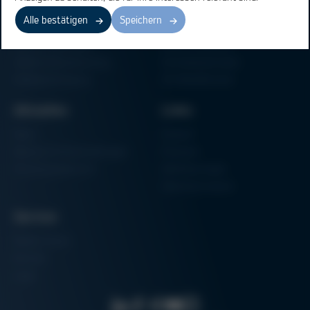
Elektronikfertigung
Lötmaschinen
Alle bestätigen
Speichern
Partikelschaumverarbeitung
Vakuum Lötsysteme
Factory Automation
Rework-Systeme
Additive Manufacturing
Formteilautomaten
Halbleiterfertigung
3D-Metalldrucker
Aktuelles
Links
News
Einkauf
Messen & Veranstaltungen
Finanzen
Schulungsübersicht
Zertifizierungen
Hammermuseum
Service
Media-Center
Kontakt
Login