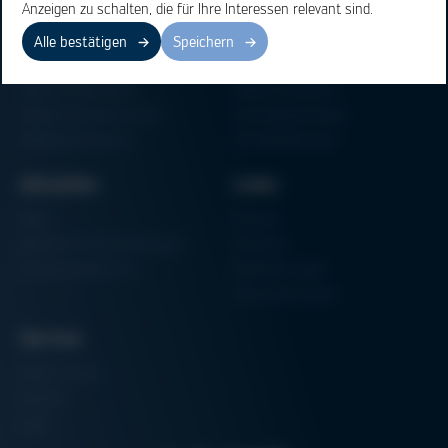
Bereiche
Produkte
Anzeigen zu schalten, die für Ihre Interessen relevant sind.
Elektronikfertigung
Lötmaschinen
Alle bestätigen
Speichern
Partikelschaumverarbeitung
Vakuum Lötsysteme
Factory Automation
Rework-Systeme
Additive Manufacturing
Formteilautomaten
Halbleiterfertigung
3D-Metalldrucker
Aktuelles
Links
News
Einkauf
Messen & Veranstaltungen
Finanzen
Schulungsübersicht
Zertifizierungen
Hammermuseum
Service
Media-Center
Kontakt
Login