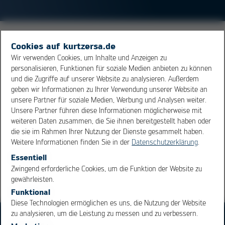
Beim Löten versteht man unter Diffusion die
Cookies auf kurtzersa.de
Vermischung und Verbindung von Atomen des festen
Wir verwenden Cookies, um Inhalte und Anzeigen zu
Grundwerkstoffs mit Atomen des flüssigen Lotes. Durch
personalisieren, Funktionen für soziale Medien anbieten zu können
und die Zugriffe auf unserer Website zu analysieren. Außerdem
die metallurgische Reaktion entsteht in der
geben wir Informationen zu Ihrer Verwendung unserer Website an
Legierungszone ein neuer Werkstoff, die
unsere Partner für soziale Medien, Werbung und Analysen weiter.
Intermetallische Phase, die die stoffschlüssige
Unsere Partner führen diese Informationen möglicherweise mit
Verbindung zwischen Grundwerkstoff und Lot bildet.
weiteren Daten zusammen, die Sie ihnen bereitgestellt haben oder
die sie im Rahmen Ihrer Nutzung der Dienste gesammelt haben.
Weitere Informationen finden Sie in der
Datenschutzerklärung
.
Übersicht
Essentiell
OK
Cancel
Zwingend erforderliche Cookies, um die Funktion der Website zu
gewährleisten.
Funktional
Diese Technologien ermöglichen es uns, die Nutzung der Website
zu analysieren, um die Leistung zu messen und zu verbessern.