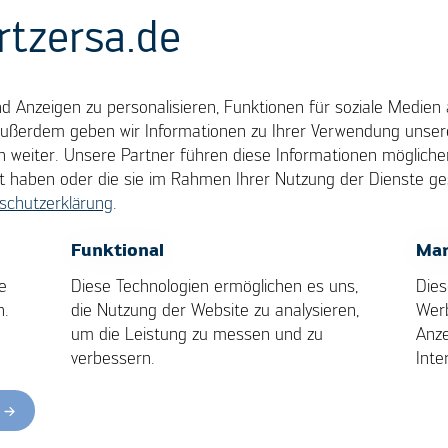
rtzersa.de
 Anzeigen zu personalisieren, Funktionen für soziale Medien 
Außerdem geben wir Informationen zu Ihrer Verwendung unsere
fting
 weiter. Unsere Partner führen diese Informationen möglich
llt haben oder die sie im Rahmen Ihrer Nutzung der Dienste 
schutzerklärung
.
otes vom
Pad
auf der Leiterplatte während der
OK
Cancel
Funktional
Mar
ür das Fillet Lifting sind meist unterschiedliche
e
Diese Technologien ermöglichen es uns,
Dies
eiterplatte und
Kupfer
-Pads.
n.
die Nutzung der Website zu analysieren,
Wer
um die Leistung zu messen und zu
Anze
verbessern.
Inte