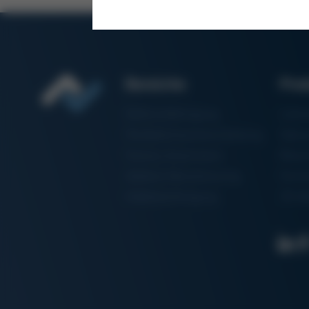
Bereiche
Pro
Elektronikfertigung
Lötm
Partikelschaumverarbeitung
Vaku
Factory Automation
Rewo
Additive Manufacturing
Formt
Halbleiterfertigung
3D-Me