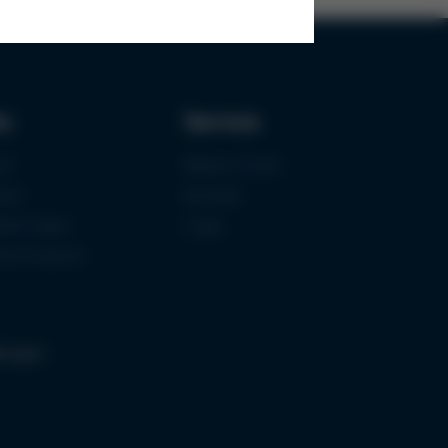
ks
Service
uf
Media-Center
zen
Kontakt
fizierungen
Login
mermuseum
llungen