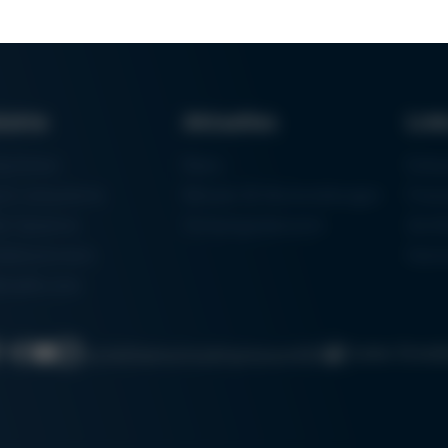
dukte
Aktuelles
Lin
aschinen
News
Einka
um Lötsysteme
Messen & Veranstaltungen
Finan
rk-Systeme
Schulungsübersicht
Zerti
eilautomaten
Ham
talldrucker
Cookie-Einste
Suche
Datenschutz
Impressum
AGB