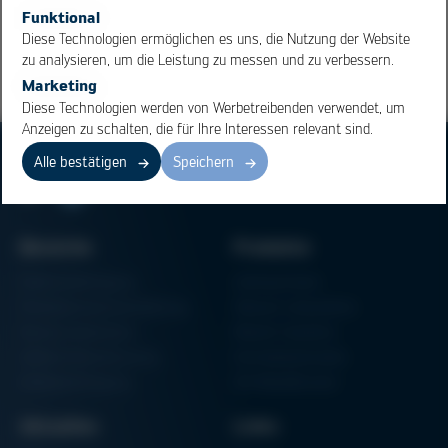
Übersicht
Funktional
Diese Technologien ermöglichen es uns, die Nutzung der Website
zu analysieren, um die Leistung zu messen und zu verbessern.
Marketing
Diese Technologien werden von Werbetreibenden verwendet, um
Anzeigen zu schalten, die für Ihre Interessen relevant sind.
Alle bestätigen
Speichern
Bereiche
Produkte
Elektronikfertigung
Lötmaschinen
Partikelschaumverarbeitung
Vakuum Lötsysteme
Factory Automation
Rework-Systeme
Additive Manufacturing
Formteilautomaten
Halbleiterfertigung
3D-Metalldrucker
Aktuelles
Links