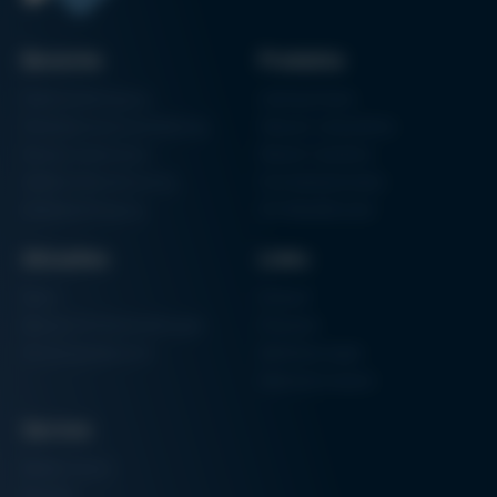
Bereiche
Produkte
Elektronikfertigung
Lötmaschinen
Partikelschaumverarbeitung
Vakuum Lötsysteme
Factory Automation
Rework-Systeme
Additive Manufacturing
Formteilautomaten
Halbleiterfertigung
3D-Metalldrucker
Aktuelles
Links
News
Einkauf
Messen & Veranstaltungen
Finanzen
Schulungsübersicht
Zertifizierungen
Hammermuseum
Service
Media-Center
Kontakt