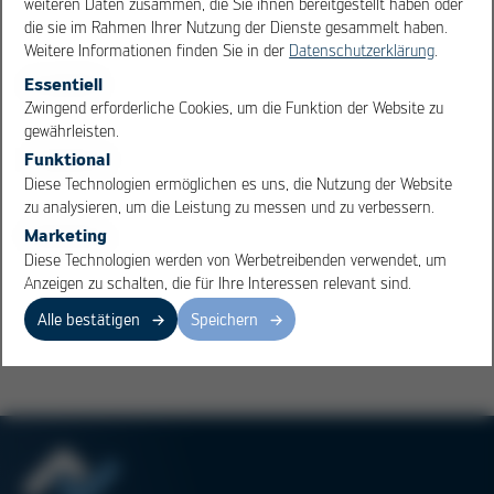
weiteren Daten zusammen, die Sie ihnen bereitgestellt haben oder
Kunststoffteile werden nicht direkt sondern nur indirekt
die sie im Rahmen Ihrer Nutzung der Dienste gesammelt haben.
über Wärmeleitung erwärmt. Je nach Auslegung der
Weitere Informationen finden Sie in der
Datenschutzerklärung
.
Induktionsspule und der Generatorleistung, können auch
Essentiell
massive Fügepartner in kurzer Zeit effektiv erwärmt
OK
Cancel
Zwingend erforderliche Cookies, um die Funktion der Website zu
werden.
gewährleisten.
Funktional
Im Elektronikbereich ist dieses Verfahren meist nicht
Diese Technologien ermöglichen es uns, die Nutzung der Website
möglich, da induzierte Ströme die aktiven Bauteile
zu analysieren, um die Leistung zu messen und zu verbessern.
zerstören können.
Marketing
Diese Technologien werden von Werbetreibenden verwendet, um
Anzeigen zu schalten, die für Ihre Interessen relevant sind.
Übersicht
Alle bestätigen
Speichern