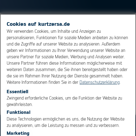
Cookies auf kurtzersa.de
Eine Legierung besteht aus mindestens zwei
Wir verwenden Cookies, um Inhalte und Anzeigen zu
unterschiedlichen Komponenten, von denen eines ein
personalisieren, Funktionen für soziale Medien anbieten zu können
elementares Metall ist. Metalle werden legiert, um
und die Zugriffe auf unserer Website zu analysieren. Außerdem
spezifische Eigenschaften eines Werkstoffes zu erzielen.
geben wir Informationen zu Ihrer Verwendung unserer Website an
Eine Legierung stellt dabei eine erstarrte metallische
unsere Partner für soziale Medien, Werbung und Analysen weiter.
Unsere Partner führen diese Informationen möglicherweise mit
Lösung dar.
weiteren Daten zusammen, die Sie ihnen bereitgestellt haben oder
die sie im Rahmen Ihrer Nutzung der Dienste gesammelt haben.
Weitere Informationen finden Sie in der
Datenschutzerklärung
.
Übersicht
Essentiell
OK
Cancel
Zwingend erforderliche Cookies, um die Funktion der Website zu
gewährleisten.
Funktional
Diese Technologien ermöglichen es uns, die Nutzung der Website
zu analysieren, um die Leistung zu messen und zu verbessern.
Marketing