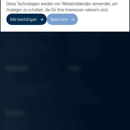
Diese Technologien werden von Werbetreibenden verwendet, um
Anzeigen zu schalten, die für Ihre Interessen relevant sind.
Bereiche
Produkte
Alle bestätigen
Speichern
Elektronikfertigung
Lötmaschinen
Partikelschaumverarbeitung
Vakuum Lötsysteme
Factory Automation
Rework-Systeme
Additive Manufacturing
Formteilautomaten
Halbleiterfertigung
3D-Metalldrucker
Aktuelles
Links
News
Einkauf
Messen & Veranstaltungen
Finanzen
Schulungsübersicht
Zertifizierungen
Hammermuseum
Service
Media-Center
Kontakt