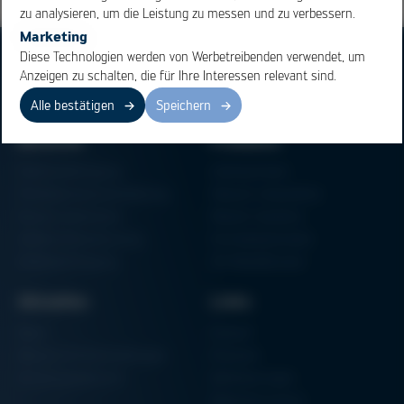
zu analysieren, um die Leistung zu messen und zu verbessern.
Marketing
Diese Technologien werden von Werbetreibenden verwendet, um
Anzeigen zu schalten, die für Ihre Interessen relevant sind.
Alle bestätigen
Speichern
Bereiche
Produkte
Elektronikfertigung
Lötmaschinen
Partikelschaumverarbeitung
Vakuum Lötsysteme
Factory Automation
Rework-Systeme
Additive Manufacturing
Formteilautomaten
Halbleiterfertigung
3D-Metalldrucker
Aktuelles
Links
News
Einkauf
Messen & Veranstaltungen
Finanzen
Schulungsübersicht
Zertifizierungen
Hammermuseum