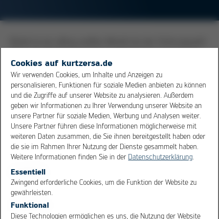
Nickel ist ein silbrig-weißes Metall mit der Ordnungszahl
28. In der Elektronikindustrie wird Nickel bevorzugt als
Cookies auf kurtzersa.de
Sperrflächenmetallisierung beim Löten eingesetzt, da
Wir verwenden Cookies, um Inhalte und Anzeigen zu
sich Nickel nur sehr langsam im flüssigen Lot löst und
personalisieren, Funktionen für soziale Medien anbieten zu können
gleichzeitig gut benetzbar ist. Da Nickel allerdings leicht
und die Zugriffe auf unserer Website zu analysieren. Außerdem
oxidiert und eine sehr stabile Oxidschicht bildet, muss
geben wir Informationen zu Ihrer Verwendung unserer Website an
die Nickelschicht auf Bauteilen oder Leiterplatten
unsere Partner für soziale Medien, Werbung und Analysen weiter.
Unsere Partner führen diese Informationen möglicherweise mit
zusätzlich gegen
Oxidation
geschützt werden. Dies
weiteren Daten zusammen, die Sie ihnen bereitgestellt haben oder
erreicht man durch eine zusätzliche Beschichtung mit
die sie im Rahmen Ihrer Nutzung der Dienste gesammelt haben.
beispielsweise
Gold
oder
Silber
-
Palladium
.
Weitere Informationen finden Sie in der
Datenschutzerklärung
.
Essentiell
OK
Cancel
Übersicht
Zwingend erforderliche Cookies, um die Funktion der Website zu
gewährleisten.
Funktional
Diese Technologien ermöglichen es uns, die Nutzung der Website