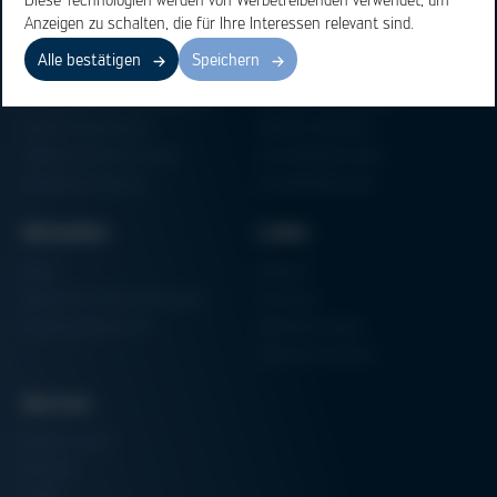
Anzeigen zu schalten, die für Ihre Interessen relevant sind.
Bereiche
Produkte
Alle bestätigen
Speichern
Elektronikfertigung
Lötmaschinen
Partikelschaumverarbeitung
Vakuum Lötsysteme
Factory Automation
Rework-Systeme
Additive Manufacturing
Formteilautomaten
Halbleiterfertigung
3D-Metalldrucker
Aktuelles
Links
News
Einkauf
Messen & Veranstaltungen
Finanzen
Schulungsübersicht
Zertifizierungen
Hammermuseum
Service
Media-Center
Kontakt
Login