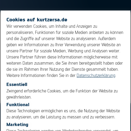
Cookies auf kurtzersa.de
Das Paddesign beschäftigt sich mit der Größe und Form
Wir verwenden Cookies, um Inhalte und Anzeigen zu
der Lötpads. Eine optimale Lötflächengeometrie ist
personalisieren, Funktionen für soziale Medien anbieten zu können
und die Zugriffe auf unserer Website zu analysieren. Außerdem
Voraussetzung für gute, zuverlässige Lötstellen. Die
geben wir Informationen zu Ihrer Verwendung unserer Website an
Anforderungen an das Paddesign sind vom
unsere Partner für soziale Medien, Werbung und Analysen weiter.
Lötverfahren abhängig.
Unsere Partner führen diese Informationen möglicherweise mit
weiteren Daten zusammen, die Sie ihnen bereitgestellt haben oder
die sie im Rahmen Ihrer Nutzung der Dienste gesammelt haben.
Übersicht
Weitere Informationen finden Sie in der
Datenschutzerklärung
.
Essentiell
OK
Cancel
Zwingend erforderliche Cookies, um die Funktion der Website zu
gewährleisten.
Funktional
Diese Technologien ermöglichen es uns, die Nutzung der Website
zu analysieren, um die Leistung zu messen und zu verbessern.
Marketing
Diese Technologien werden von Werbetreibenden verwendet, um