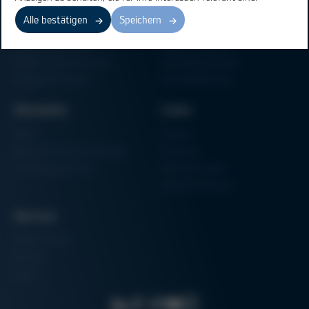
Elektronikfertigung
Lötmaschinen
Alle bestätigen
Speichern
Partikelschaumverarbeitung
Vakuum Lötsysteme
Factory Automation
Rework-Systeme
Additive Manufacturing
Formteilautomaten
Halbleiterfertigung
3D-Metalldrucker
Aktuelles
Links
News
Einkauf
Messen & Veranstaltungen
Finanzen
Schulungsübersicht
Zertifizierungen
Hammermuseum
Service
Media-Center
Kontakt
Login