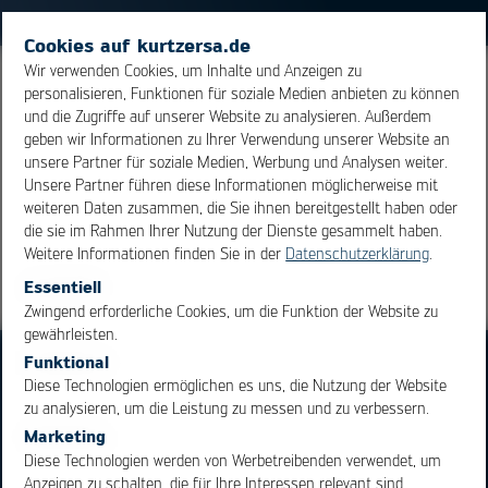
Cookies auf kurtzersa.de
Wir verwenden Cookies, um Inhalte und Anzeigen zu
PLCC ist die Abkürzung für Plastic Leaded
Chip Carrier
.
personalisieren, Funktionen für soziale Medien anbieten zu können
und die Zugriffe auf unserer Website zu analysieren. Außerdem
Dabei handelt es sich um eine Gehäuseform, die
J-Lead
geben wir Informationen zu Ihrer Verwendung unserer Website an
Anschlüsse besitzt.
unsere Partner für soziale Medien, Werbung und Analysen weiter.
Unsere Partner führen diese Informationen möglicherweise mit
weiteren Daten zusammen, die Sie ihnen bereitgestellt haben oder
Übersicht
die sie im Rahmen Ihrer Nutzung der Dienste gesammelt haben.
Weitere Informationen finden Sie in der
Datenschutzerklärung
.
Essentiell
OK
Cancel
Zwingend erforderliche Cookies, um die Funktion der Website zu
gewährleisten.
Funktional
Diese Technologien ermöglichen es uns, die Nutzung der Website
zu analysieren, um die Leistung zu messen und zu verbessern.
Marketing
Diese Technologien werden von Werbetreibenden verwendet, um
Bereiche
Produkte
Anzeigen zu schalten, die für Ihre Interessen relevant sind.