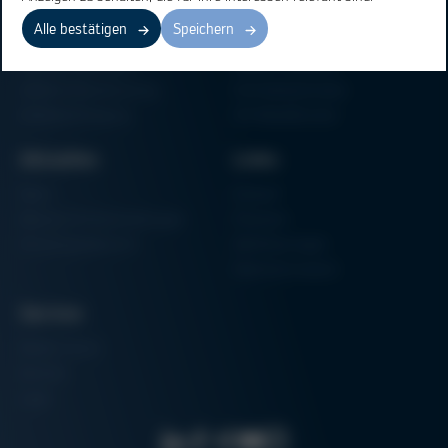
Elektronikfertigung
Lötmaschinen
Alle bestätigen
Speichern
Partikelschaumverarbeitung
Vakuum Lötsysteme
Factory Automation
Rework-Systeme
Additive Manufacturing
Formteilautomaten
Halbleiterfertigung
3D-Metalldrucker
Aktuelles
Links
News
Einkauf
Messen & Veranstaltungen
Finanzen
Schulungsübersicht
Zertifizierungen
Hammermuseum
Service
Media-Center
Kontakt
Login