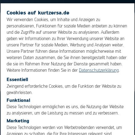
Cookies auf kurtzersa.de
Wir verwenden Cookies, um Inhalte und Anzeigen zu
Bauform von bedrahteten Bauteilen. Die elektrischen
personalisieren, Funktionen für soziale Medien anbieten zu können
und die Zugriffe auf unserer Website zu analysieren. Außerdem
Anschlussbeinchen sitzen dabei in Verlängerung der
geben wir Informationen zu Ihrer Verwendung unserer Website an
Bauteil Hochachse.
unsere Partner für soziale Medien, Werbung und Analysen weiter.
Unsere Partner führen diese Informationen möglicherweise mit
weiteren Daten zusammen, die Sie ihnen bereitgestellt haben oder
Übersicht
die sie im Rahmen Ihrer Nutzung der Dienste gesammelt haben.
Weitere Informationen finden Sie in der
Datenschutzerklärung
.
Essentiell
OK
Cancel
Zwingend erforderliche Cookies, um die Funktion der Website zu
gewährleisten.
Funktional
Diese Technologien ermöglichen es uns, die Nutzung der Website
zu analysieren, um die Leistung zu messen und zu verbessern.
Marketing
Diese Technologien werden von Werbetreibenden verwendet, um
Bereiche
Produkte
Anzeigen zu schalten, die für Ihre Interessen relevant sind.