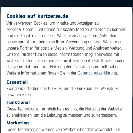
Cookies auf kurtzersa.de
Wir verwenden Cookies, um Inhalte und Anzeigen zu
Zustand einer Lötstation, bei dem die angeschlossenen
personalisieren, Funktionen für soziale Medien anbieten zu können
Lötwerkezeuge nicht mehr beheizt werden. Dient der
und die Zugriffe auf unserer Website zu analysieren. Außerdem
Energieersparnis und Materialschonung in langen
geben wir Informationen zu Ihrer Verwendung unserer Website an
Arbeitspausen.
unsere Partner für soziale Medien, Werbung und Analysen weiter.
Unsere Partner führen diese Informationen möglicherweise mit
weiteren Daten zusammen, die Sie ihnen bereitgestellt haben oder
Übersicht
die sie im Rahmen Ihrer Nutzung der Dienste gesammelt haben.
Weitere Informationen finden Sie in der
Datenschutzerklärung
.
Essentiell
OK
Cancel
Zwingend erforderliche Cookies, um die Funktion der Website zu
gewährleisten.
Funktional
Diese Technologien ermöglichen es uns, die Nutzung der Website
zu analysieren, um die Leistung zu messen und zu verbessern.
Marketing
Diese Technologien werden von Werbetreibenden verwendet, um