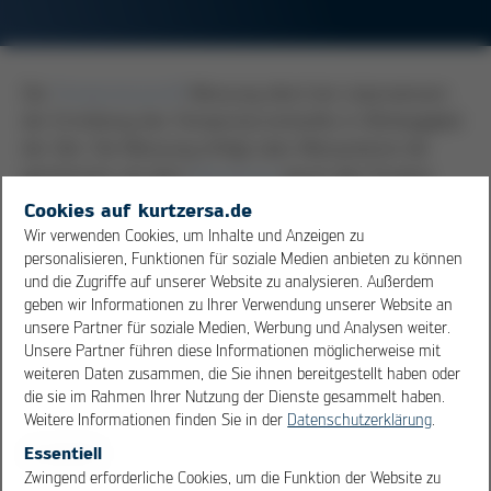
Die
Temperaturprofil
Messung dient bei Lötprozessen
der Ermittlung des Temperaturverlaufes in Abhängigkeit
der Zeit. Die Messung erfolgt über Messysteme die
gemeinsam mit dem
Messboard
durch den Prozess
befördert werden. Die aufgezeichneten Daten werden
Cookies auf kurtzersa.de
am PC grafisch dargestellt und können ausgewertet
Wir verwenden Cookies, um Inhalte und Anzeigen zu
werden. Abhängig von der Messaufgabe verwendet
personalisieren, Funktionen für soziale Medien anbieten zu können
und die Zugriffe auf unserer Website zu analysieren. Außerdem
man dabei entweder speziell präparierte Baugruppen,
geben wir Informationen zu Ihrer Verwendung unserer Website an
oder Messboards mit aufmontierten Thermoelementen.
unsere Partner für soziale Medien, Werbung und Analysen weiter.
Dabei kann die Temperatur an realen Bauteilen
Unsere Partner führen diese Informationen möglicherweise mit
gemessen werden oder das Längs- oder Querprofil
weiteren Daten zusammen, die Sie ihnen bereitgestellt haben oder
einer Lötanlage ermittelt werden. Die Messung der
die sie im Rahmen Ihrer Nutzung der Dienste gesammelt haben.
Temperaturen ist wichtig um zum einen Lötprozesse
Weitere Informationen finden Sie in der
Datenschutzerklärung
.
thermisch abzusichern und zweitens die Stabilität der
Essentiell
OK
Cancel
Prozesse sicherzustellen und zu überwachen.
Zwingend erforderliche Cookies, um die Funktion der Website zu