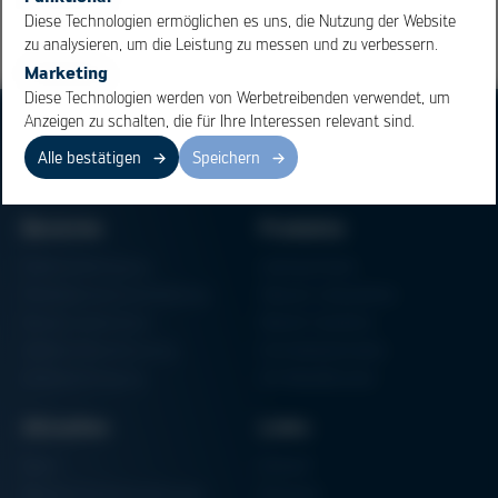
Diese Technologien ermöglichen es uns, die Nutzung der Website
zu analysieren, um die Leistung zu messen und zu verbessern.
Marketing
Diese Technologien werden von Werbetreibenden verwendet, um
Anzeigen zu schalten, die für Ihre Interessen relevant sind.
Alle bestätigen
Speichern
Bereiche
Produkte
Elektronikfertigung
Lötmaschinen
Partikelschaumverarbeitung
Vakuum Lötsysteme
Factory Automation
Rework-Systeme
Additive Manufacturing
Formteilautomaten
Halbleiterfertigung
3D-Metalldrucker
Aktuelles
Links
News
Einkauf
Messen & Veranstaltungen
Finanzen