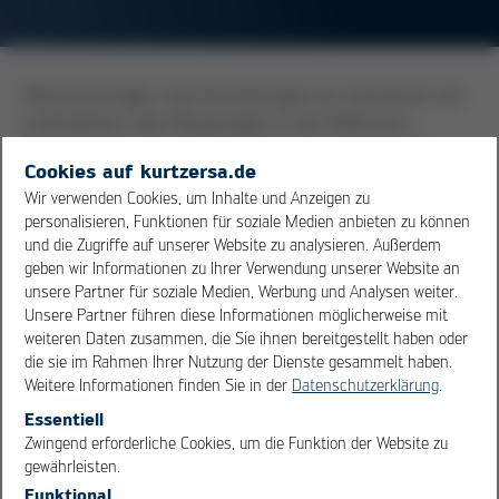
Werkstückträger sind Vorrichtungen zur Aufnahme von
Leiterplatten oder Baugruppen in der Elektronik-
Fertigung. Der Zweck ist meistens die Leiterplatte
Cookies auf kurtzersa.de
sicher aufzunehmen und im Prozess zu fixieren. Das
Wir verwenden Cookies, um Inhalte und Anzeigen zu
kann notwendig werden, wenn die Leiterplatte eine
personalisieren, Funktionen für soziale Medien anbieten zu können
unregelmäßige Außenkontur, geringe Stabilität oder
und die Zugriffe auf unserer Website zu analysieren. Außerdem
abgesetzte Komponenten aufweist. Es gibt noch
geben wir Informationen zu Ihrer Verwendung unserer Website an
zahlreiche weitere Gründe, die einen Werkstückträger
unsere Partner für soziale Medien, Werbung und Analysen weiter.
Unsere Partner führen diese Informationen möglicherweise mit
notwendig machen können. Dementsprechend groß ist
weiteren Daten zusammen, die Sie ihnen bereitgestellt haben oder
die Vielfalt der Ausführungen. Werkstückträger gibt es
die sie im Rahmen Ihrer Nutzung der Dienste gesammelt haben.
aus zahlreichen Materialien wie Titan,
Aluminium
und
Weitere Informationen finden Sie in der
Datenschutzerklärung
.
verschiedenen Kunststoffen.
Essentiell
OK
Cancel
Zwingend erforderliche Cookies, um die Funktion der Website zu
gewährleisten.
Übersicht
Funktional