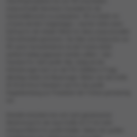
Zukunftsperspektive hat sich VIE entschieden,
anspruchsvolle Aluminium-Gussteile für die
Automobilbranche zu produzieren. VIE ist direkt mit
„Frames kernlos“ eingestiegen – konnte mithin einen
Auftrag für den lokalen Markt für diese anspruchsvollen
Fahrwerksteile generieren. Die Ziele und Ansprüche von
VIE waren herausfordernd, da die Frames direkt
zweifach belegt gegossen werden sollten – kein
Standard für solch große Teile. Aufgrund der
Anforderungen kam nur die FSC-Gießlinie in Frage,
allerdings direkt mit Neuerungen. Bisher war die Größe
18-16 bei Kurtz Standard, was für das große
Doppelwerkzeug zur Produktion der Frames grenzwertig
war.
Deshalb entschied man sich nach gemeinsamer
Abstimmung für die neue Größe 22-17 mit mehr
Aufspannfläche für große Kokillen. Neben der großen