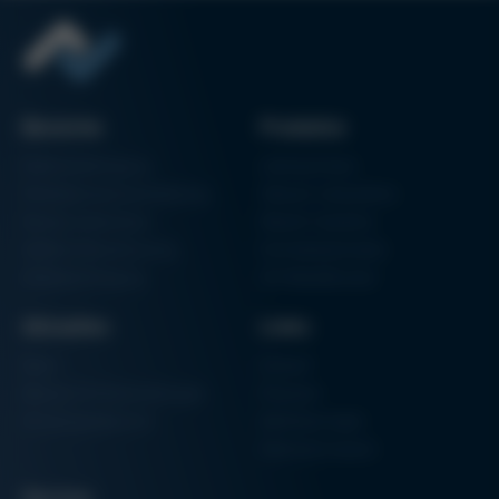
Bereiche
Produkte
Elektronikfertigung
Lötmaschinen
Partikelschaumverarbeitung
Vakuum Lötsysteme
Factory Automation
Rework-Systeme
Additive Manufacturing
Formteilautomaten
Halbleiterfertigung
3D-Metalldrucker
Aktuelles
Links
News
Einkauf
Messen & Veranstaltungen
Finanzen
Schulungsübersicht
Zertifizierungen
Hammermuseum
Service