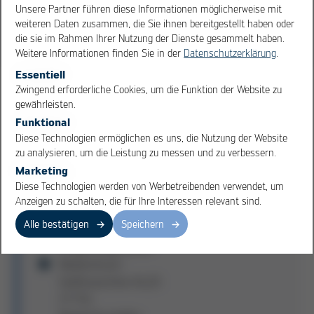
dieses Projekt. Kurtz Deutschland und Kurtz China
Unsere Partner führen diese Informationen möglicherweise mit
arbeiteten zusammen mit dem Kunden an diesem
weiteren Daten zusammen, die Sie ihnen bereitgestellt haben oder
Projekt – als Team über Grenzen hinweg!
die sie im Rahmen Ihrer Nutzung der Dienste gesammelt haben.
Weitere Informationen finden Sie in der
Datenschutzerklärung
.
Essentiell
OK
Cancel
Zwingend erforderliche Cookies, um die Funktion der Website zu
gewährleisten.
Funktional
Hauptmerkmale,
Diese Technologien ermöglichen es uns, die Nutzung der Website
Ausstattung der Kurtz
zu analysieren, um die Leistung zu messen und zu verbessern.
Gießlinie AL22-17 FSC:
Marketing
Diese Technologien werden von Werbetreibenden verwendet, um
Ofenlogistik durch
Anzeigen zu schalten, die für Ihre Interessen relevant sind.
Kurtz Ofenshuttle
Alle bestätigen
Speichern
Warmhalte- und
Entgasungsstation
Niederdruck-
Gießmaschine AL22-
17 FSC,