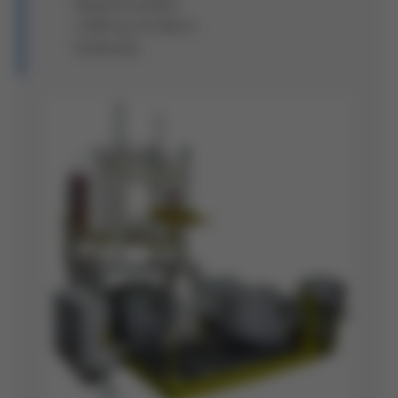
Niederdruckofen
2.800 kg, 64 Misch-
Kühlkreise