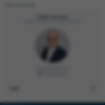
Autor des Beitrags
Lothar Hartmann
General Manager Casting Solutions
+49 9342 807-315
E-Mail schreiben
Links
Mehr über Kurtz Niederdruck-Gießmaschinen erfahren