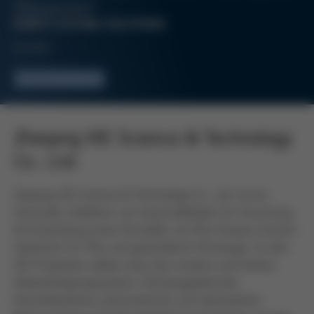
Distanzen!
KURTZ CASTING SOLUTIONS
07/2017
Leichtmetallguss
Zheijang VIE Science & Technology
Co., Ltd.
Zhejiang VIE Science & Technology Co., Ltd. ist ein
führender Zulieferer von Automobilteilen für Forschung
& Entwicklung sowie Hersteller von Kfz-Chassis-Control-
Systemen für Pkw und gewerbliche Fahrzeuge. Zu den
VIE-Produkten zählen etwa das vordere und hintere
Radaufhängungssystem, Fahrzeugelektronik-
Kontrollsysteme, pneumatische und hydraulische