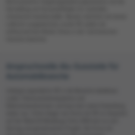
Bremssysteme, Kupplungsbedienungssysteme und die
Herstellung von Kunststoffteilen für namhafte
chinesische Autohersteller. Bereits mehrfach als bester
Lieferant ausgezeichnet, wurde VIE zudem als
einflussreichste Marke Chinas in der mechanischen
Industrie bewertet.
Anspruchsvolle Alu-Gussteile für
Automobilbranche
Unlängst expandierte VIE in die Bereiche kabelloses
Laden, Fahrerassistenzsysteme und
Elektromotorbremsen und baut dort seine Entwicklung
weiter aus. Schon länger war Kurtz mit VIE im Gespräch,
auf der Metal & Metallurgy China 2016 kam es zum
Vertrag und gemeinsamen Projekt. Als Firma mit