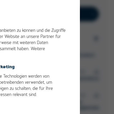
Jetzt komplette
Ausgabe lesen
anbieten zu können und die Zugriffe
r Website an unsere Partner für
Downloads
erweise mit weiteren Daten
gesammelt haben. Weitere
Code of Conduct
keting
PDF
787 KB
/
e Technologien werden von
Grundsatzerklärung
betreibenden verwendet, um
igen zu schalten, die für Ihre
ressen relevant sind.
PDF
752 KB
/
Kurtz Ersa
Nachhaltigkeitsbericht
2025