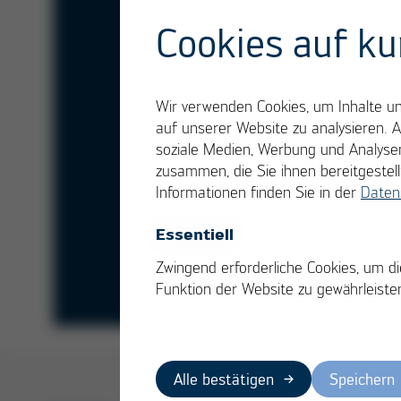
Cookies auf ku
Wir verwenden Cookies, um Inhalte und
auf unserer Website zu analysieren. 
soziale Medien, Werbung und Analysen
zusammen, die Sie ihnen bereitgeste
Informationen finden Sie in der
Daten
Essentiell
Zwingend erforderliche Cookies, um di
Funktion der Website zu gewährleiste
Alle bestätigen
Speichern