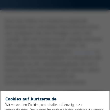
Durch den Einfluss von Lötwärme ausgasende
Bestandteile des Leiterplatten-Basismaterials führen
zum „Ausblasen“ des noch flüssigen Lotes in der
Lötstelle. Nach der Erstarrung der Lötstelle sind kanal-
oder kugelförmige Fehlbildungen sichtbar. Die
häufigsten Ursachen sind absorbierte
Feuchtigkeit
im
Basismaterial, Verarbeitungsfehler im Harzsystem oder
Rückstände aus der Leiterplattengalvanik, die sich in
Kavitäten der Durchkontaktierungen befinden, welche
durch stumpfe Bohrer beim Bohren der
Durchkontaktierungslöcher entstehen können.
Cookies auf kurtzersa.de
Wir verwenden Cookies, um Inhalte und Anzeigen zu
personalisieren, Funktionen für soziale Medien anbieten zu können