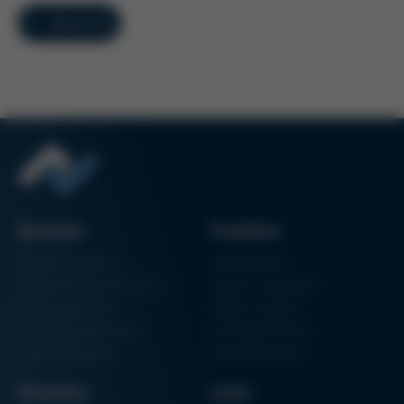
Übersicht
Bereiche
Produkte
Elektronikfertigung
Lötmaschinen
Partikelschaumverarbeitung
Vakuum Lötsysteme
Factory Automation
Rework-Systeme
Additive Manufacturing
Formteilautomaten
Halbleiterfertigung
3D-Metalldrucker
Aktuelles
Links