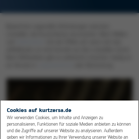
Bezeichnet ungewollte Verbindungen zwischen
Lötstellen, die Kurzschlüsse verursachen. Beim Wellen-
und
Selektivlöten
tritt der Effekt auf, wenn sich das
abfließende Lot nicht korrekt von den Lötstellen trennt.
Beim Reflowlöten gibt es zahlreiche Ursachen, häufig ist
ein Versatz in
Lotpastendruck
oder Bestückung.
Cookies auf kurtzersa.de
Wir verwenden Cookies, um Inhalte und Anzeigen zu
personalisieren, Funktionen für soziale Medien anbieten zu können
und die Zugriffe auf unserer Website zu analysieren. Außerdem
geben wir Informationen zu Ihrer Verwendung unserer Website an