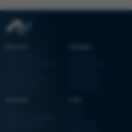
Bereiche
Produkte
Elektronikfertigung
Lötmaschinen
Partikelschaumverarbeitung
Vakuum Lötsysteme
Factory Automation
Rework-Systeme
Additive Manufacturing
Formteilautomaten
Halbleiterfertigung
3D-Metalldrucker
Aktuelles
Links
News
Einkauf
Messen & Veranstaltungen
Finanzen
Schulungsübersicht
Zertifizierungen
Hammermuseum