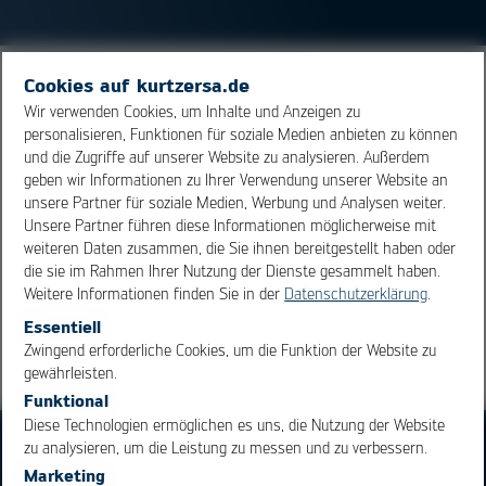
Cookies auf kurtzersa.de
Darunter versteht man bei der Bauteilherstellung das
Wir verwenden Cookies, um Inhalte und Anzeigen zu
Verfahren der Befestigung des Die's (also des
personalisieren, Funktionen für soziale Medien anbieten zu können
Nacktchips) auf dem
Leadframe
. Dabei gibt es mehrere
und die Zugriffe auf unserer Website zu analysieren. Außerdem
Möglichkeiten, den Nacktchip auf dem Träger zu
geben wir Informationen zu Ihrer Verwendung unserer Website an
befestigen. Die Verbindung kann durch Kleben, Löten
unsere Partner für soziale Medien, Werbung und Analysen weiter.
Unsere Partner führen diese Informationen möglicherweise mit
und Anlegieren hergestellt werden.
weiteren Daten zusammen, die Sie ihnen bereitgestellt haben oder
die sie im Rahmen Ihrer Nutzung der Dienste gesammelt haben.
Weitere Informationen finden Sie in der
Datenschutzerklärung
.
Übersicht
Essentiell
OK
Cancel
Zwingend erforderliche Cookies, um die Funktion der Website zu
gewährleisten.
Funktional
Diese Technologien ermöglichen es uns, die Nutzung der Website
zu analysieren, um die Leistung zu messen und zu verbessern.
Marketing