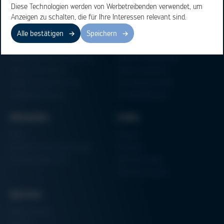
Diese Technologien werden von Werbetreibenden verwendet, um
Anzeigen zu schalten, die für Ihre Interessen relevant sind.
Bereiche
Produkte
Alle bestätigen
Speichern
Elektronikfertigung
Lötmaschinen
Partikelschaumverarbeitung
Vakuum Lötsysteme
Factory Automation
Rework-Systeme
Additive Manufacturing
Formteilautomaten
Halbleiterfertigung
3D-Metalldrucker
Aktuelles
Links
News
Einkauf
Messen & Veranstaltungen
Finanzen
Schulungsübersicht
Zertifizierungen
Hammermuseum
Service
Media-Center
Kontakt