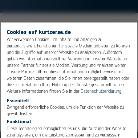
Ausbildung eines leitfähigen Pfades zwischen zwei
Cookies auf kurtzersa.de
benachbarten Leiterbahnen, wobei die Leiterbahnen auf
Wir verwenden Cookies, um Inhalte und Anzeigen zu
unterschiedlichen Gleichspannungspotentialen liegen
personalisieren, Funktionen für soziale Medien anbieten zu können
müssen. Die Höhe der Spannung, die umgebende
und die Zugriffe auf unserer Website zu analysieren. Außerdem
Feuchtigkeit
und die Temperatur beeinflussen diesen
geben wir Informationen zu Ihrer Verwendung unserer Website an
Vorgang. Dieses Phänomen kann auch im Inneren von
unsere Partner für soziale Medien, Werbung und Analysen weiter.
Unsere Partner führen diese Informationen möglicherweise mit
Leiterplatten auftreten, hier wird es als
CAF
(Conductive
weiteren Daten zusammen, die Sie ihnen bereitgestellt haben oder
Anodic Filament) bezeichnet.
die sie im Rahmen Ihrer Nutzung der Dienste gesammelt haben.
Weitere Informationen finden Sie in der
Datenschutzerklärung
.
Übersicht
Essentiell
OK
Cancel
Zwingend erforderliche Cookies, um die Funktion der Website zu
gewährleisten.
Funktional
Diese Technologien ermöglichen es uns, die Nutzung der Website
zu analysieren, um die Leistung zu messen und zu verbessern.