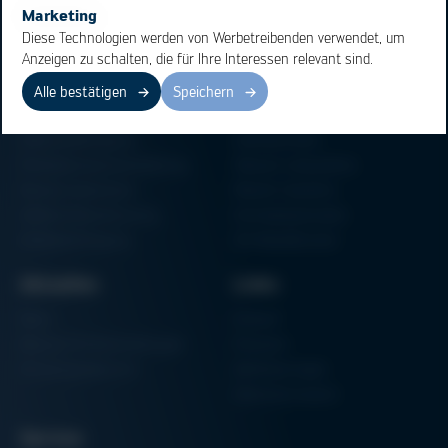
Marketing
Diese Technologien werden von Werbetreibenden verwendet, um
Anzeigen zu schalten, die für Ihre Interessen relevant sind.
Alle bestätigen
Speichern
Bereiche
Produkte
Elektronikfertigung
Lötmaschinen
Partikelschaumverarbeitung
Vakuum Lötsysteme
Factory Automation
Rework-Systeme
Additive Manufacturing
Formteilautomaten
Halbleiterfertigung
3D-Metalldrucker
Aktuelles
Links
News
Einkauf
Messen & Veranstaltungen
Finanzen
Schulungsübersicht
Zertifizierungen
Hammermuseum
Service