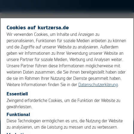
Ein Multi-
Chip
-Modul ist ein Gehäuse, in dem mehrere
Cookies auf kurtzersa.de
einzelne Mikrochips untergebracht sind, häufig auch
Wir verwenden Cookies, um Inhalte und Anzeigen zu
noch in Verbindung mit passiven Bauelementen, wie
personalisieren, Funktionen für soziale Medien anbieten zu können
und die Zugriffe auf unserer Website zu analysieren. Außerdem
Kondenstoren und Widerständen. Von außen ist nicht
geben wir Informationen zu Ihrer Verwendung unserer Website an
erkennbar, dass es sich um ein MCM handelt. MCMs
unsere Partner für soziale Medien, Werbung und Analysen weiter.
sehen nach außen hin wie ein
IC
aus, funktionieren so
Unsere Partner führen diese Informationen möglicherweise mit
und werden auch so eingesetzt.
weiteren Daten zusammen, die Sie ihnen bereitgestellt haben oder
die sie im Rahmen Ihrer Nutzung der Dienste gesammelt haben.
Weitere Informationen finden Sie in der
Datenschutzerklärung
.
Übersicht
Essentiell
OK
Cancel
Zwingend erforderliche Cookies, um die Funktion der Website zu
gewährleisten.
Funktional
Diese Technologien ermöglichen es uns, die Nutzung der Website
zu analysieren, um die Leistung zu messen und zu verbessern.