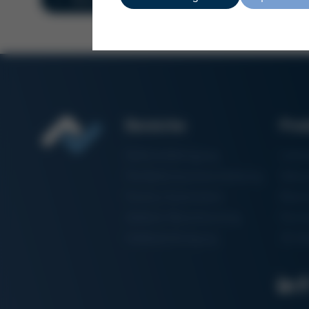
Bereiche
Pro
Elektronikfertigung
Lötm
Partikelschaumverarbeitung
Vaku
Factory Automation
Rewo
Additive Manufacturing
Formt
Halbleiterfertigung
3D-Me