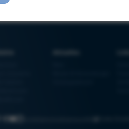
dukte
Aktuelles
Lin
aschinen
News
Einka
um Lötsysteme
Messen & Veranstaltungen
Finan
rk-Systeme
Schulungsübersicht
Zerti
eilautomaten
Ham
talldrucker
Cookie-Einste
Suche
Datenschutz
Impressum
AGB