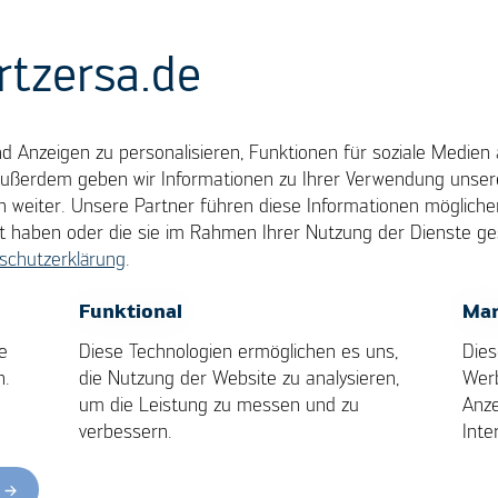
rtzersa.de
er
 Anzeigen zu personalisieren, Funktionen für soziale Medien 
Außerdem geben wir Informationen zu Ihrer Verwendung unsere
 weiter. Unsere Partner führen diese Informationen möglich
llt haben oder die sie im Rahmen Ihrer Nutzung der Dienste 
en reichen die Ober- und Unterseite der Leiterpla
schutzerklärung
.
le nicht mehr aus. Deshalb integriert man in die
OK
Cancel
Funktional
Mar
ultilayer-Leiterplatten können heute aus bis zu 48
e
Diese Technologien ermöglichen es uns,
Dies
 Leiterplatten kann sehr hoch sein, so dass beim
n.
die Nutzung der Website zu analysieren,
Wer
kt werden muss.
um die Leistung zu messen und zu
Anze
verbessern.
Inte