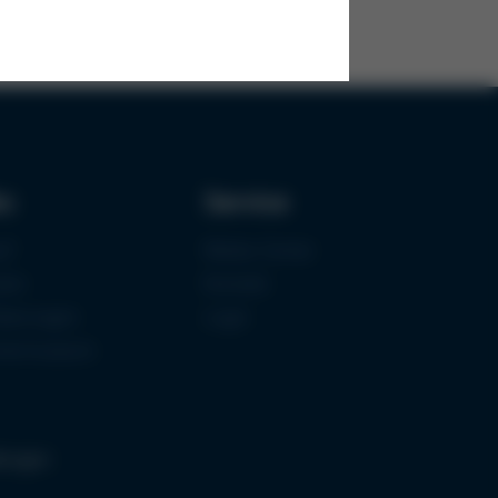
ks
Service
uf
Media-Center
zen
Kontakt
fizierungen
Login
mermuseum
llungen