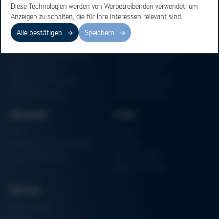
Diese Technologien werden von Werbetreibenden verwendet, um
Anzeigen zu schalten, die für Ihre Interessen relevant sind.
Bereiche
Produkte
Alle bestätigen
Speichern
Elektronikfertigung
Lötmaschinen
Partikelschaumverarbeitung
Vakuum Lötsysteme
Factory Automation
Rework-Systeme
Additive Manufacturing
Formteilautomaten
Halbleiterfertigung
3D-Metalldrucker
Aktuelles
Links
News
Einkauf
Messen & Veranstaltungen
Finanzen
Schulungsübersicht
Zertifizierungen
Hammermuseum
Service
Media-Center
Kontakt