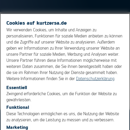
Cookies auf kurtzersa.de
Rakel werden in Schablonendruckern eingesetzt, um die
Wir verwenden Cookies, um Inhalte und Anzeigen zu
Lotpaste
über die Druckschablone zu ziehen und dabei
personalisieren, Funktionen für soziale Medien anbieten zu können
die Schablonenöffnungen mit
Lotpaste
zu füllen und
und die Zugriffe auf unserer Website zu analysieren. Außerdem
überschüssige Paste exakt von der
geben wir Informationen zu Ihrer Verwendung unserer Website an
Schablonenoberfläche abzustreifen. Rakel bestehen aus
unsere Partner für soziale Medien, Werbung und Analysen weiter.
Unsere Partner führen diese Informationen möglicherweise mit
Edelstahl oder Kunststoff.
weiteren Daten zusammen, die Sie ihnen bereitgestellt haben oder
die sie im Rahmen Ihrer Nutzung der Dienste gesammelt haben.
Weitere Informationen finden Sie in der
Datenschutzerklärung
.
Übersicht
Essentiell
OK
Cancel
Zwingend erforderliche Cookies, um die Funktion der Website zu
gewährleisten.
Funktional
Diese Technologien ermöglichen es uns, die Nutzung der Website
zu analysieren, um die Leistung zu messen und zu verbessern.
Marketing