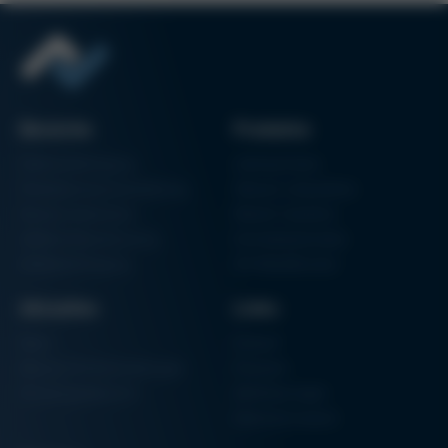
Ausgabe 60
Kurtz Ersa Magazin
Ausgabe 59
Kurtz Ersa Magazin
Ausgabe 58
Bereiche
Produkte
Ausgaben-Archiv
Elektronikfertigung
Lötmaschinen
Partikelschaumverarbeitung
Vakuum Lötsysteme
Factory Automation
Rework-Systeme
Additive Manufacturing
Formteilautomaten
Halbleiterfertigung
3D-Metalldrucker
Aktuelles
Links
News
Einkauf
Messen & Veranstaltungen
Finanzen
Schulungsübersicht
Zertifizierungen
Hammermuseum