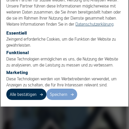
Unsere Partner führen diese Informationen möglicherweise mit
weiteren Daten zusammen, die Sie ihnen bereitgestellt haben oder
die sie im Rahmen Ihrer Nutzung der Dienste gesammelt haben.
Weitere Informationen finden Sie in der
Datenschutzerklärung
.
Essentiell
OK
Cancel
Zwingend erforderliche Cookies, um die Funktion der Website zu
Qualität von Anfang an!
gewährleisten.
VERSAPRINT 2: Schablonendruck als Schlüsselprozess in
Funktional
der SMT-Linie
Diese Technologien ermöglichen es uns, die Nutzung der Website
zu analysieren, um die Leistung zu messen und zu verbessern.
Marketing
Diese Technologien werden von Werbetreibenden verwendet, um
Anzeigen zu schalten, die für Ihre Interessen relevant sind.
Moulding Machines
1
/ 3
Alle bestätigen
Speichern