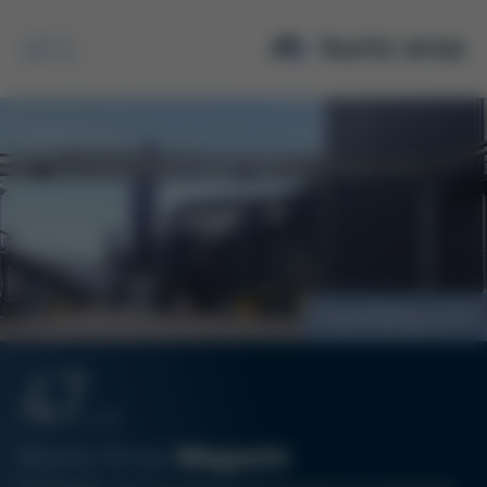
Suche
Kurtz Eisenguss
47
12/18
Kurtz Ersa
Magazin