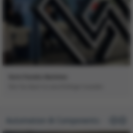
Kurtz Foundry Machines
Rock Your Ideas! mit zukunftsfähigen Gussteilen
Automation & Components
1
/ 1