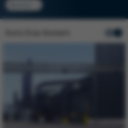
Weiterlesen
Kurtz Ersa-Konzern
1
/ 8