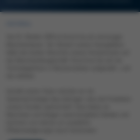
Für Kunden und Geschäftsfreunde des Kurtz Ersa-Konzerns
EDITORIAL
Seit 01. Oktober 2018 ist Kurtz Ersa ein reinrassiger
Maschinenbauer. Der Verkauf unserer Eisengießerei
bildet den letzten Abschnitt unserer Konzentration auf
das Maschinenbaugeschäft. Kurtz Ersa hat sich als
Technologieführer in Nischenmärkten aufgestellt – und
das weltweit.
Gemäß unserer Vision möchten wir mit
Spitzentechnologie dazu beitragen, dass die Produktion
unserer Kunden optimal läuft. Dazu bieten wir
Maschinen und Anlagen sowie komplette Fabriken und
kümmern uns intensiv um zusätzliche
Effizienzsteigerungen durch Automation