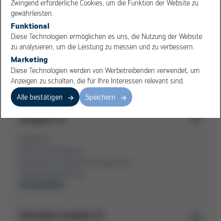
Zwingend erforderliche Cookies, um die Funktion der Website zu
Kurtz Ersa übernimmt Schiller Automation
gewährleisten.
Geschäftsbereich „Automation“ wird weiter ausgebaut
Funktional
Diese Technologien ermöglichen es uns, die Nutzung der Website
zu analysieren, um die Leistung zu messen und zu verbessern.
Marketing
Übersicht Ausgabe 53
Diese Technologien werden von Werbetreibenden verwendet, um
Anzeigen zu schalten, die für Ihre Interessen relevant sind.
Alle bestätigen
Speichern
Ausgabe 53
Übersicht
Kurtz Ersa-Konzern
Electronics Production Equipment
Moulding Machines
Automation
Download Ausgabe 53