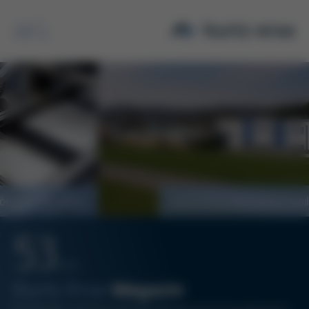
Suche
Kurtz Ersa übernimmt Schiller Automation
53
12/21
Kurtz Ersa
Magazin