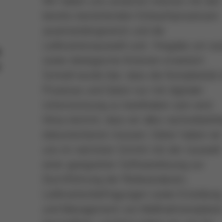
Wir haben uns zunächst intensiv mit den
bereits bestehenden Einkaufsprozessen
auseinandergesetzt und die
Lieferantenauswahl und -freigabe um soz
e
sowie ökologische Kriterien erweitert.
i
Schnell wurde klar, dass die Komplexität 
Prozesse und Daten nur mit digitaler
Unterstützung zu handhaben sein wird.
Hinzu kommt, dass wir alles nachvollzieh
dokumentieren müssen. Daher haben wi
uns im nächsten Schritt mit der Auswahl
einer geeigneten Softwarelösung zur
Durchführung der Risikoanalysen,
Lieferantenbefragungen sowie Erstellun
und Management von Maßnahmenpläne