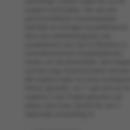
beschäftigt. Letztlich haben wir uns für
osapiens entschieden. Hier war eine
partnerschaftliche Zusammenarbeit
ebenfalls ein wichtiges Auswahlkriterium,
denn das Lieferkettengesetz und
perspektivisch auch die EU-Richtlinie zu
unternehmerischen Sorgfaltspflichten
werden uns die kommenden Jahre begle
und eine enge Zusammenarbeit erforder
Mit osapiens haben wir einen strategisc
Partner gefunden. Am 3. April sind wir mi
osapiens in das Projekt gestartet und
planen, dass unser System bis zum 1.
September einsatzfähig ist.