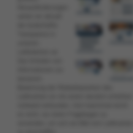
Herausforderungen
sehen wir aktuell
die lückenhafte
Transparenz in
unseren
Lieferketten an.
Das Einholen von
Informationen zur
besseren
Bewertung der Risikodisposition des
Lieferanten ist mit einem deutlich erhöhten
Aufwand verbunden. Und manchmal reicht
es nicht, nur einen Fragebogen zu
versenden, um sich ein Bild vom Lieferante
zu verschaffen.