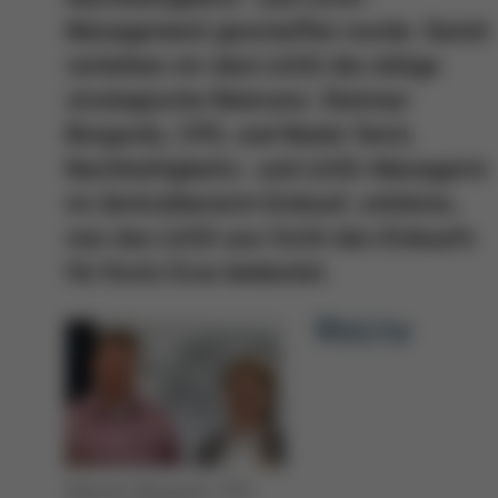
Management geschaffen wurde. Damit
verleihen wir dem LkSG die nötige
strategische Relevanz. Dietmar
Borgards, CPO, und Neele Teich,
Nachhaltigkeits- und LkSG-Managerin
im Zentralbereich Einkauf, erklären,
was das LkSG aus Sicht des Einkaufs
für Kurtz Ersa bedeutet.
Welche
Dietmar Borgards, CPO,