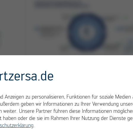
G
e
Strategische Partnerschaft mit osapiens - tragfä
rtzersa.de
Softwarelösung
Was sind unsere nächsten
 Anzeigen zu personalisieren, Funktionen für soziale Medien 
Schritte?
Außerdem geben wir Informationen zu Ihrer Verwendung unsere
 weiter. Unsere Partner führen diese Informationen möglich
Auf dem Weg zur LkSG-Compliance hab
llt haben oder die sie im Rahmen Ihrer Nutzung der Dienste 
wir noch einige Schritte vor uns. Die
schutzerklärung
.
.
Durchführung von Schulungen und