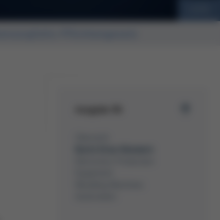
LkSG
tensorgfalts-Pflichtengesetz
Ausgabe 56
Übersicht
Kurtz Ersa-Konzern
Electronics Production
Equipment
Moulding Machines
Automation