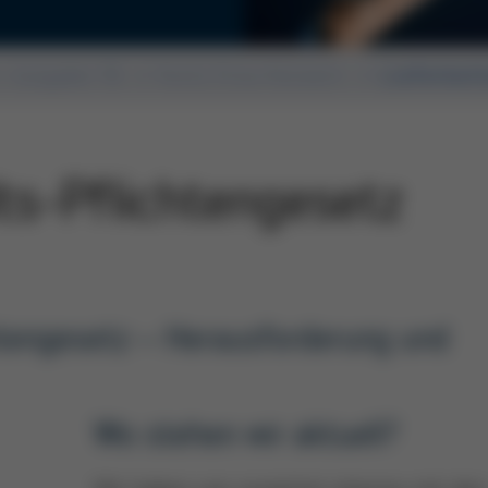
Ausgabe 56
Kurtz Ersa-Konzern
Lieferket
lts-Pflichtengesetz
htengesetz – Herausforderung und
Wo stehen wir aktuell?