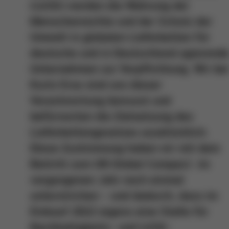
(LkSG) werden die Wahrung der
Menschenrechte und der Schutz der
Umwelt in globalen Lieferketten für
deutsche und in Deutschland agierend
Unternehmen zur Verpflichtung. Wir be
Kurtz Ersa sind uns dieser
Verantwortung bewusst und
befürworten die Zielsetzung des
Lieferkettengesetzes ausdrücklich.
Diese Zustimmung haben wir mit dem
Beitritt zum UN Global Compact im
vergangenen Jahr noch einmal
unterstrichen – und dadurch, dass im
Einkauf 2022 eigens eine Stelle für
Nachhaltigkeits- und LkSG-