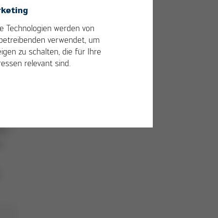
keting
 an,
nd
e Technologien werden von
betreibenden verwendet, um
igen zu schalten, die für Ihre
nnen
ressen relevant sind.
d -
.