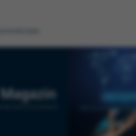
arriere
Kontakt
Magazin
e des Kurtz Ersa-Konzerns