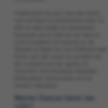
Problematisch ist auch, dass das Gesetz
noch viel Raum für Interpretation lässt. Es
fehlt an vielen Stellen an einheitlichen
Standards und so fühlt sich der Weg zur
LkSG-Compliance ein bisschen an wie
Wandeln im Nebel, der sich hoffentlich bald
lichten wird. Hier setzen wir verstärkt auf
den Austausch mit der Agentur für
Wirtschaft und Entwicklung, Verbänden,
befreundeten Unternehmen und mit
unseren Lieferanten.
Welche Chancen bietet das
LkSG?