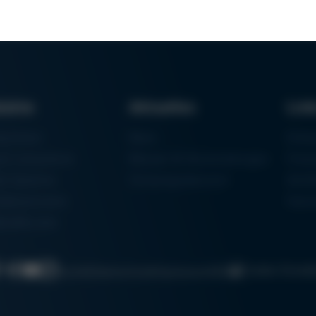
dukte
Aktuelles
Lin
aschinen
News
Einka
um Lötsysteme
Messen & Veranstaltungen
Finan
rk-Systeme
Schulungsübersicht
Zerti
eilautomaten
Ham
talldrucker
Cookie-Einste
Suche
Datenschutz
Impressum
AGB