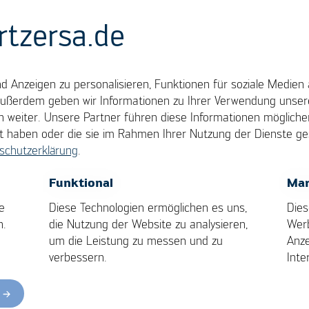
rtzersa.de
 Anzeigen zu personalisieren, Funktionen für soziale Medien 
enster
Außerdem geben wir Informationen zu Ihrer Verwendung unsere
 weiter. Unsere Partner führen diese Informationen möglich
llt haben oder die sie im Rahmen Ihrer Nutzung der Dienste 
schutzerklärung
.
finiert in Lötprozessen den Bereich, in dem die
hne das Ergebnis negativ zu beeinflussen, oder di
OK
Cancel
Funktional
Mar
re Grenzen ist durch den
Lötwärmebedarf
definiert,
e
Diese Technologien ermöglichen es uns,
Dies
keit
der
Baugruppe
/Bauteile.
n.
die Nutzung der Website zu analysieren,
Wer
um die Leistung zu messen und zu
Anze
verbessern.
Inte