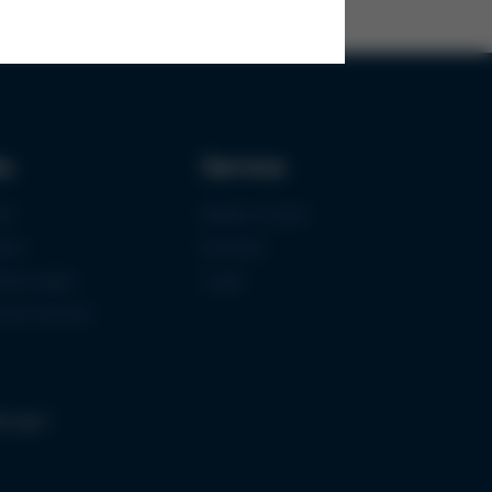
ks
Service
uf
Media-Center
zen
Kontakt
fizierungen
Login
mermuseum
llungen