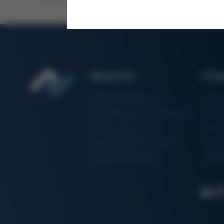
Bereiche
Pro
Elektronikfertigung
Lötm
Partikelschaumverarbeitung
Vaku
Factory Automation
Rewo
Additive Manufacturing
Formt
Halbleiterfertigung
3D-Me