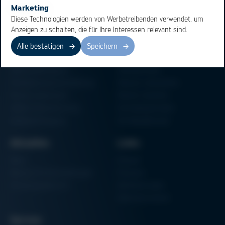
Marketing
Diese Technologien werden von Werbetreibenden verwendet, um
Anzeigen zu schalten, die für Ihre Interessen relevant sind.
Alle bestätigen
Speichern
Bereiche
Produkte
Elektronikfertigung
Lötmaschinen
Partikelschaumverarbeitung
Vakuum Lötsysteme
Factory Automation
Rework-Systeme
Additive Manufacturing
Formteilautomaten
Halbleiterfertigung
3D-Metalldrucker
Aktuelles
Links
News
Einkauf
Messen & Veranstaltungen
Finanzen
Schulungsübersicht
Zertifizierungen
Hammermuseum
Service