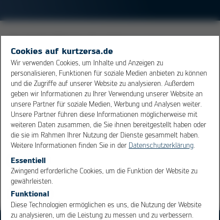
Der Kapillareffekt beruht auf der
Oberflächenspannung
.
Cookies auf kurtzersa.de
Bei Lötungen sorgt er dafür, dass das Lot durch die
Wir verwenden Cookies, um Inhalte und Anzeigen zu
Kapillarkraft selbständig in die Spalten zwischen den
personalisieren, Funktionen für soziale Medien anbieten zu können
Fügepartnern eindringt und die Lötstelle formt. Beim
und die Zugriffe auf unserer Website zu analysieren. Außerdem
Entlöten
mit Entlötlitze wird eben dieser Effekt wieder
geben wir Informationen zu Ihrer Verwendung unserer Website an
ausgenutzt, um überschüssiges Lot von den Lötstellen
unsere Partner für soziale Medien, Werbung und Analysen weiter.
Unsere Partner führen diese Informationen möglicherweise mit
in die Litze abzusaugen. Grundvoraussetzung ist
weiteren Daten zusammen, die Sie ihnen bereitgestellt haben oder
allerdings die gute Benetzbarkeit der Oberflächen
die sie im Rahmen Ihrer Nutzung der Dienste gesammelt haben.
Weitere Informationen finden Sie in der
Datenschutzerklärung
.
Übersicht
Essentiell
OK
Cancel
Zwingend erforderliche Cookies, um die Funktion der Website zu
gewährleisten.
Funktional
Diese Technologien ermöglichen es uns, die Nutzung der Website
zu analysieren, um die Leistung zu messen und zu verbessern.