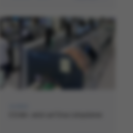
11/2022
E.D.&A. setzt auf Ersa Lötsysteme