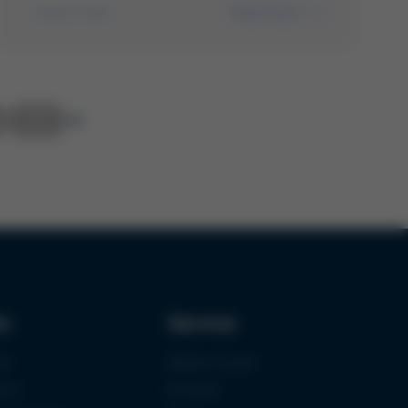
weiterlesen
Selektivlöten
10
ks
Service
uf
Media-Center
zen
Kontakt