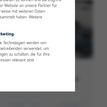
r Website an unsere Partner für
erweise mit weiteren Daten
gesammelt haben. Weitere
keting
e Technologien werden von
betreibenden verwendet, um
igen zu schalten, die für Ihre
ressen relevant sind.
04/2023
HR 550: Erfüllung anspruchsvoller
Aufgaben
Handlöten
Rework
weiterlesen