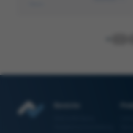
Rework
1
Bereiche
Pro
Elektronikfertigung
Lötm
Partikelschaumverarbeitung
Vaku