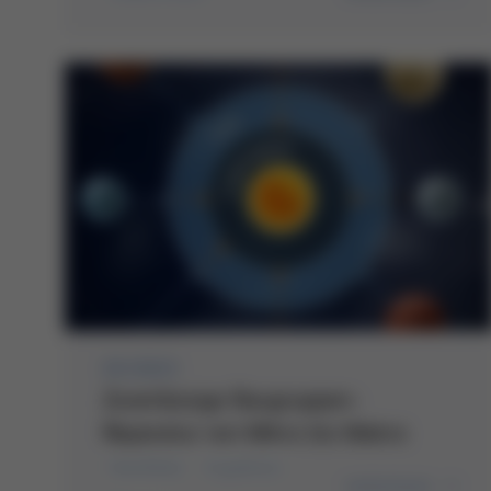
03/2023
Zuverlässige Baugruppen-
Reparatur von Mikro bis Makro
Handlöten
Inspektion
weiterlesen