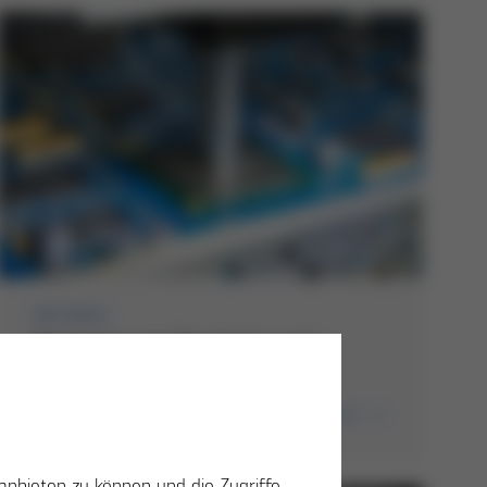
05/2023
Reparatur von Bauteilen und -
gruppen
Handlöten
Rework
weiterlesen
anbieten zu können und die Zugriffe