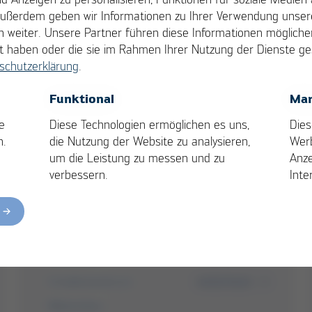
Außerdem geben wir Informationen zu Ihrer Verwendung unsere
 weiter. Unsere Partner führen diese Informationen möglich
llt haben oder die sie im Rahmen Ihrer Nutzung der Dienste 
schutzerklärung
.
OK
Cancel
Funktional
Mar
e
Diese Technologien ermöglichen es uns,
Dies
n.
die Nutzung der Website zu analysieren,
Wer
um die Leistung zu messen und zu
Anze
verbessern.
Inte
05/2023
Ersa stattet neue Tridonic-
Produktion aus
Reflowlöten
weiterlesen
Schablonendruck
Wellenlöten