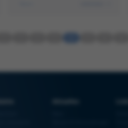
weiterlesen
Rework
2
3
4
5
6
7
8
9
dukte
Aktuelles
Lin
aschinen
News
Einka
um Lötsysteme
Messen & Veranstaltungen
Finan