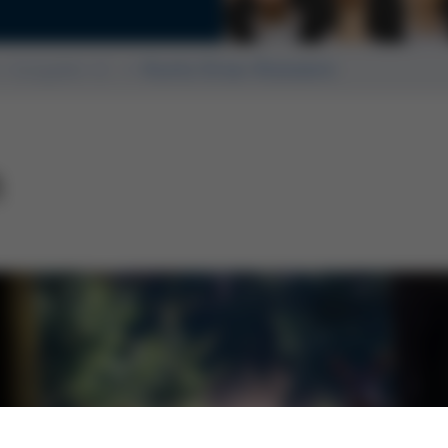
Editorial
Ausgabe 41
Kurtz Ersa-Konzern
n