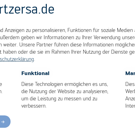
rtzersa.de
 Anzeigen zu personalisieren, Funktionen für soziale Medien 
Außerdem geben wir Informationen zu Ihrer Verwendung unsere
 weiter. Unsere Partner führen diese Informationen möglich
llt haben oder die sie im Rahmen Ihrer Nutzung der Dienste 
schutzerklärung
.
OK
Cancel
Funktional
Mar
e
Diese Technologien ermöglichen es uns,
Dies
reich Kurtz Ersa-Konzer
n.
die Nutzung der Website zu analysieren,
Wer
um die Leistung zu messen und zu
Anze
verbessern.
Inte