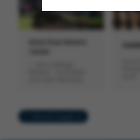
Kurtz Ersa Historic
HAMM
Center
Kurtz E
… feiert einjähriges
Persona
Bestehen - ein Rückblick
durch!
zum ersten Geburtstag
Übersicht Ausgabe 41