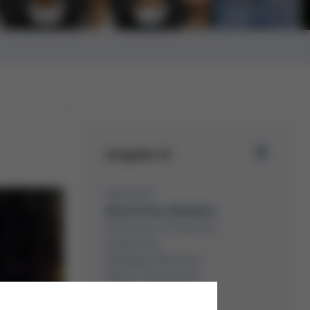
Wild im Wald ...
Ausgabe 41
Übersicht
Kurtz Ersa-Konzern
Electronics Production
Equipment
Moulding Machines
Metal Components