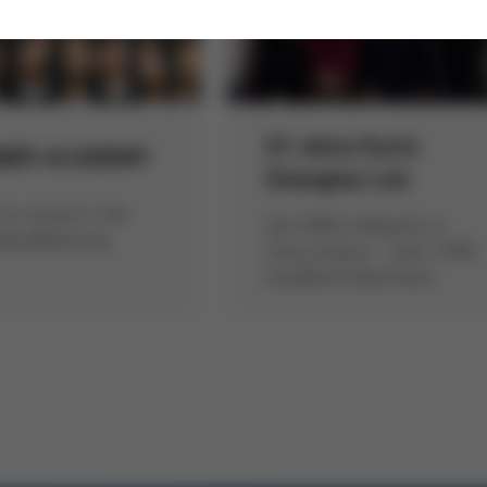
15 Jahre Kurtz
ER ACADEMY
Shanghai Ltd.
rsa startet in der
Seit 2000 erfolgreich in
lqualifizierung
China präsent - über 2.500
installierte Maschinen