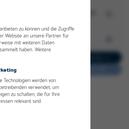
Download Ausgabe 41
anbieten zu können und die Zugriffe
Kurtz Ersa
r Website an unsere Partner für
Magazin
Archiv
erweise mit weiteren Daten
Ausgabe 41
gesammelt haben. Weitere
PDF
5 MB
/
Kurtz Ersa Magazin
Zur aktuellen Ausgabe 62
Ausgabe 62
keting
Sie haben Feedback?
Kurtz Ersa Magazin
Ausgabe 61
e Technologien werden von
n
Kurtz Ersa Magazin
betreibenden verwendet, um
Ausgabe 60
igen zu schalten, die für Ihre
Kurtz Ersa Magazin
ressen relevant sind.
Ausgabe 59
Kurtz Ersa Magazin
Ausgabe 58
Ausgaben-Archiv