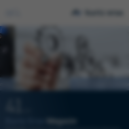
Suche
SMART FOUNDRY Schulung
41
12/15
Kurtz Ersa
Magazin