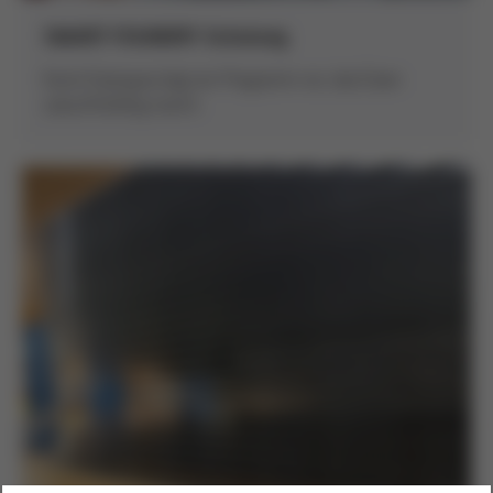
SMART FOUNDRY Schulung
Kurtz Eisenguss legt ein Programm vor, das Eisen
zukunftsfähig macht