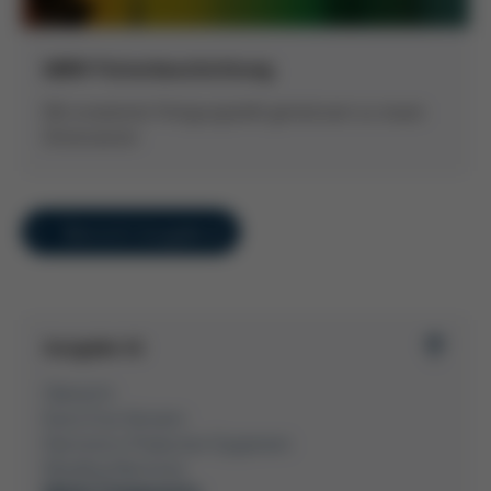
MBW Pulverbeschichtung
Mit erweiterter Fertigungstiefe gemeinsam zu neuen
Dimensionen
Übersicht Ausgabe 41
Ausgabe 41
Übersicht
Kurtz Ersa-Konzern
Electronics Production Equipment
Moulding Machines