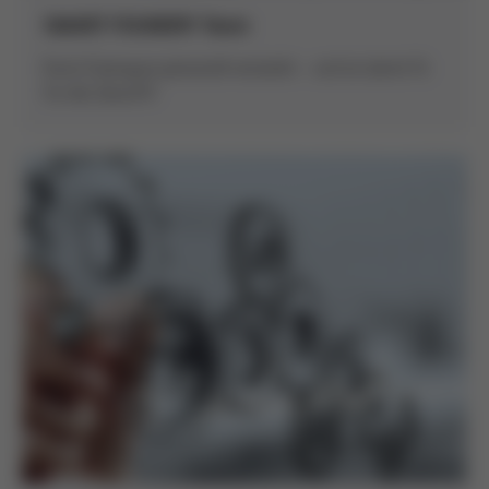
SMART FOUNDRY Team
Kurtz Eisenguss personell verstärkt - und ist damit fit
für die Zukunft!