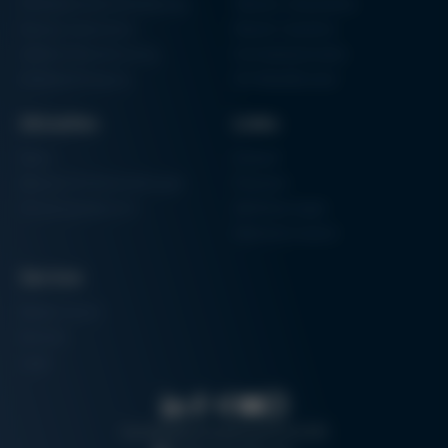
Partikelschaumverarbeitung
Vakuum Lötsysteme
Factory Automation
Rework-Systeme
Additive Manufacturing
Formteilautomaten
Halbleiterfertigung
3D-Metalldrucker
Aktuelles
Links
News
Einkauf
Messen & Veranstaltungen
Finanzen
Schulungsübersicht
Zertifizierungen
Hammermuseum
Service
Media-Center
Kontakt
Login
Suche
Datenschutz
Impressum
AGB