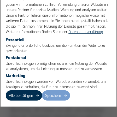
geben wir Informationen zu Ihrer Verwendung unserer Website an
„Familienunternehmen“
unsere Partner für soziale Medien, Werbung und Analysen weiter.
Unsere Partner führen diese Informationen möglicherweise mit
Das weltweit tätige Prüfungs- und
weiteren Daten zusammen, die Sie ihnen bereitgestellt haben oder
Beratungsunternehmen Ernst & Young
die sie im Rahmen Ihrer Nutzung der Dienste gesammelt haben.
veranstaltet den „EY Entrepreneur Of The Year“-
Weitere Informationen finden Sie in der
Datenschutzerklärung
.
Wettbewerb jährlich in 60 Ländern. Wirtschaftliche
Essentiell
OK
Cancel
Spitzenleistung wird dabei ausgezeichnet in den
Zwingend erforderliche Cookies, um die Funktion der Website zu
gewährleisten.
Kategorien „Digitale Transformation“, „Industrie“,
„Dienstleistung“, „Konsumgüter/Handel“, „Junge
Funktional
Diese Technologien ermöglichen es uns, die Nutzung der Website
Unternehmen“ sowie „Familienunternehmen“.
zu analysieren, um die Leistung zu messen und zu verbessern.
Marketing
Die diesjährige Verleihung fand am 4. November
Diese Technologien werden von Werbetreibenden verwendet, um
2021 in der Verti Music Hall in Berlin statt. Dabei
Anzeigen zu schalten, die für Ihre Interessen relevant sind.
standen Wachstum, Zukunftspotenzial,
Alle bestätigen
Speichern
Innovationskraft, Mitarbeiterführung und die
gesellschaftliche Verantwortung im Fokus der
Bewertung. „Wir freuen uns sehr, zum erlauchten
Kreis der nominierten Unternehmen zu gehören.