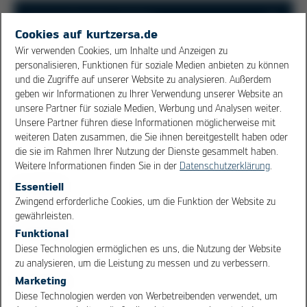
Ansprechpartner finden
Ansprechpartner finden
Cookies auf kurtzersa.de
Wir verwenden Cookies, um Inhalte und Anzeigen zu
Weiterführende Links
Haben Sie Fragen zu unseren Produkten und Services?
personalisieren, Funktionen für soziale Medien anbieten zu können
Kontaktieren Sie uns, wir sind für Sie da!
und die Zugriffe auf unserer Website zu analysieren. Außerdem
Messen & Events
geben wir Informationen zu Ihrer Verwendung unserer Website an
Downloads & Media
Schulungsangebote
Business Unit
unsere Partner für soziale Medien, Werbung und Analysen weiter.
Success-Stories
Unsere Partner führen diese Informationen möglicherweise mit
Ersa Elektronikfertigung
Technischer Support
weiteren Daten zusammen, die Sie ihnen bereitgestellt haben oder
die sie im Rahmen Ihrer Nutzung der Dienste gesammelt haben.
Ersatz- & Verschleißteile
PDF
15 MB
/
Weitere Informationen finden Sie in der
Datenschutzerklärung
.
Löt-WIKI
Ersa Lötwerkzeuge Übersicht
Kurtz Ersa Magazin
Essentiell
OK
Cancel
Zwingend erforderliche Cookies, um die Funktion der Website zu
PDF
11 MB
/
gewährleisten.
Ersa Schulungskatalog 2026
Funktional
Diese Technologien ermöglichen es uns, die Nutzung der Website
PDF
5 MB
/
zu analysieren, um die Leistung zu messen und zu verbessern.
Ersa Services (PDF)
Marketing
Diese Technologien werden von Werbetreibenden verwendet, um