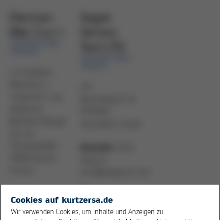
Electron-
Segen
Mec S.a.r.l.
Service
VERTRETUNG:
Tech LTD.
FRANCE
VERTRETUNG:
ISRAEL
c/o Auditea -
Batiment L
137,
´Imperial 2, rue
Rachmilevich St.
Alphonse
9779252
Bouffard Roupé,
Jerusalem, Israel
Zac de
Champfeuillet -
Amir
Kontakt:
38500 Voiron,
Hayumi
France
amir@segenst.com
→
Kontakt:
www.segenst.com
Cookies auf kurtzersa.de
Sebastiaan
Wir verwenden Cookies, um Inhalte und Anzeigen zu
Calligarich