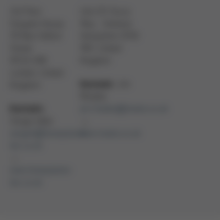
3rd Floor
Unit 25, Focus
Fairgate House,
Way - Andover
78 New Oxford
Hampshire SP10
Street
5NY, United
WC1A 1HB
Kingdom
London, United
Jim
Kontakt:
Kingdom
Rhodes
jim.rhodes@inseto.co.uk
Kontakt:
Sergej Valev
→
sergeiv@honeystone-
www.inseto.co.uk
tec.co.uk
→
www.honeystone-
tec.co.uk