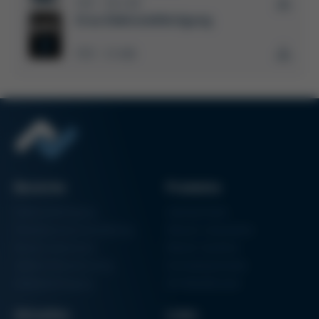
PDF
952 KB
/
Löt-WIKI
Ersa Elektronikfertigung
Kurtz Ersa Magazin
PDF
15 MB
/
Bereiche
Produkte
Elektronikfertigung
Lötmaschinen
Partikelschaumverarbeitung
Vakuum Lötsysteme
Factory Automation
Rework-Systeme
Additive Manufacturing
Formteilautomaten
Halbleiterfertigung
3D-Metalldrucker
Aktuelles
Links