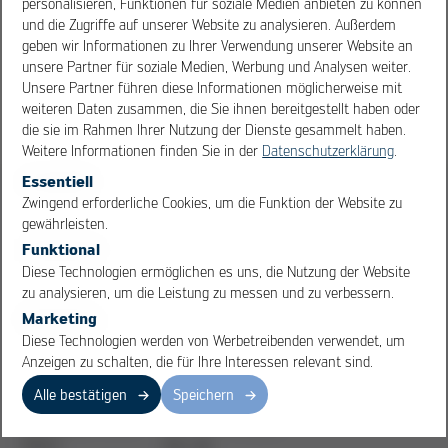
personalisieren, Funktionen für soziale Medien anbieten zu können
sebastiaan.calligarich@electron-
und die Zugriffe auf unserer Website zu analysieren. Außerdem
mec.com
geben wir Informationen zu Ihrer Verwendung unserer Website an
unsere Partner für soziale Medien, Werbung und Analysen weiter.
→
Unsere Partner führen diese Informationen möglicherweise mit
www.electron-
weiteren Daten zusammen, die Sie ihnen bereitgestellt haben oder
mec.com
die sie im Rahmen Ihrer Nutzung der Dienste gesammelt haben.
Weitere Informationen finden Sie in der
Datenschutzerklärung
.
Essentiell
OK
Cancel
Zwingend erforderliche Cookies, um die Funktion der Website zu
Electron-
Electron-
gewährleisten.
Mec S.a.r.l.
Mec S.a.r.l.
Funktional
VERTRETUNG:
VERTRETUNG:
Diese Technologien ermöglichen es uns, die Nutzung der Website
ITALY
SPAIN
zu analysieren, um die Leistung zu messen und zu verbessern.
Marketing
Via negroli 51
c/o Auditea -
Diese Technologien werden von Werbetreibenden verwendet, um
20133 Milano,
Batiment L
Anzeigen zu schalten, die für Ihre Interessen relevant sind.
Italy
´Imperial 2, rue
Alphonse
Alle bestätigen
Speichern
Paolo
Kontakt:
Bouffard Roupé,
Valesi
Zac de