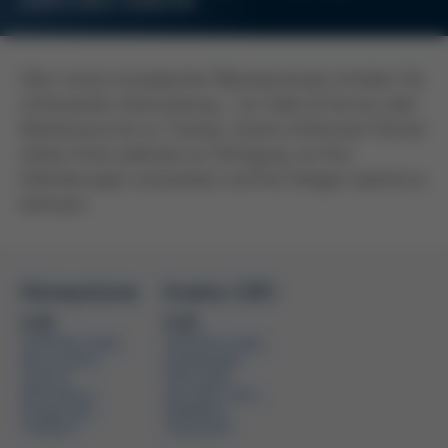
KURTZ ERSA SEMICON
Über unsere europäischen Repräsentanzen erhalten Sie
umfassende Unterstützung - von Sales & Service über
Maintenance bis zu Training. Unsere erfahrenen Partner
stehen Ihnen jederzeit zur Verfügung, um Ihre
Anforderungen umzusetzen und Ihre Anlagen optimal zu
betreuen.
Honeystone
Inseto (UK)
Ltd.
Ltd.
VERTRETUNG:
VERTRETUNG:
BULGARIA,
DENMARK,
CZECH
FINLAND,
REPUBLIC,
IRLAND (UK),
HUNGARY,
NORWAY,
TURKEY
SWEDEN